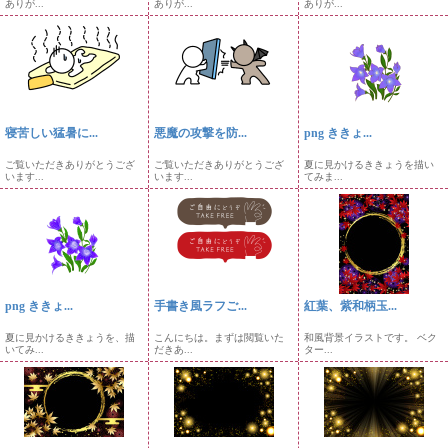
ありが...
ありが...
ありが...
寝苦しい猛暑に...
悪魔の攻撃を防...
png ききょ...
ご覧いただきありがとうござ
ご覧いただきありがとうござ
夏に見かけるききょうを描い
います...
います...
てみま...
png ききょ...
手書き風ラフご...
紅葉、紫和柄玉...
夏に見かけるききょうを、描
こんにちは。まずは閲覧いた
和風背景イラストです。 ベク
いてみ...
だきあ...
ター...