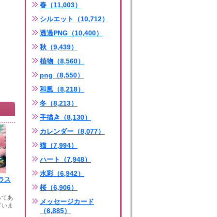
春（11,003）
シルエット（10,712）
透過PNG（10,400）
秋（9,439）
植物（8,560）
png（8,550）
和風（8,218）
冬（8,213）
手描き（8,130）
カレンダー（8,077）
猫（7,994）
ハート（7,948）
水彩（6,942）
ラス
桜（6,906）
ってあ
メッセージカード
ざいま
（6,885）