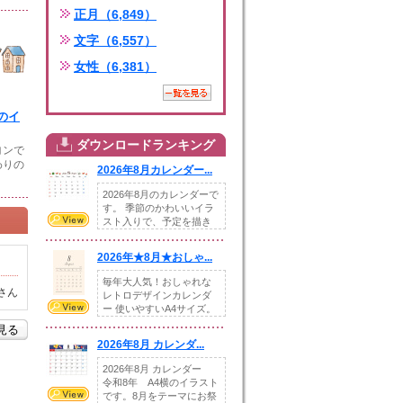
正月（6,849）
文字（6,557）
女性（6,381）
のイ
ダウンロードランキング
ヨンで
わりの
2026年8月カレンダー...
2026年8月のカレンダーで
す。 季節のかわいいイラ
スト入りで、予定を描き
込めるスペ...
2026年★8月★おしゃ...
毎年大人気！おしゃれな
さん
レトロデザインカレンダ
ー 使いやすいA4サイズ。
illust...
を見る
2026年8月 カレンダ...
2026年8月 カレンダー
令和8年 A4横のイラスト
です。8月をテーマにお祭