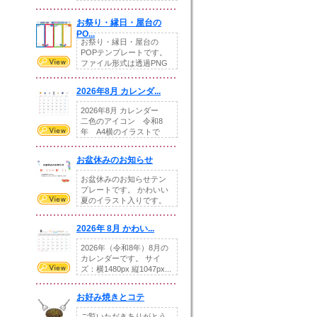
りの提...
お祭り・縁日・屋台の
PO...
お祭り・縁日・屋台の
POPテンプレートです。
ファイル形式は透過PNG
です。---太め...
2026年8月 カレンダ...
2026年8月 カレンダー
二色のアイコン 令和8
年 A4横のイラストで
す。8月をテ...
お盆休みのお知らせ
お盆休みのお知らせテン
プレートです。 かわいい
夏のイラスト入りです。
休業日の日付けを...
2026年 8月 かわい...
2026年（令和8年）8月の
カレンダーです。 サイ
ズ：横1480px 縦1047px...
お好み焼きとコテ
ご覧いただきありがとう