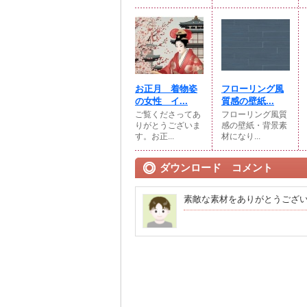
お正月 着物姿
フローリング風
の女性 イ...
質感の壁紙...
ご覧くださってあ
フローリング風質
りがとうございま
感の壁紙・背景素
す。お正...
材になり...
ダウンロード コメント
素敵な素材をありがとうござ