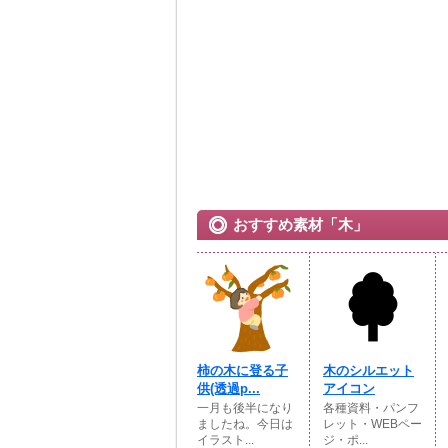
おすすめ素材「木」
柿の木に登る子
木のシルエット
供(透過p...
アイコン
一月も後半になり
各種資料・パンフ
ましたね。今日は
レット・WEBペー
イラスト...
ジ・ポ...