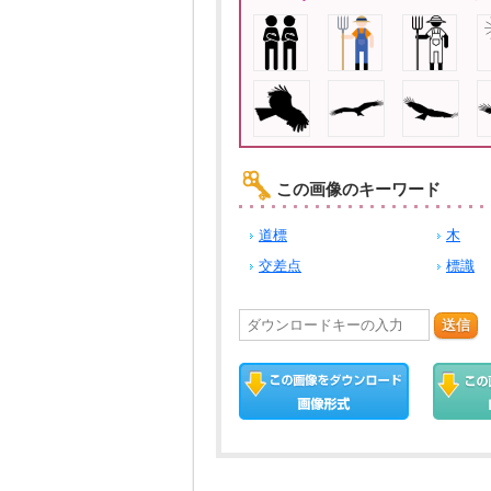
この画像のキーワード
道標
木
交差点
標識
送信