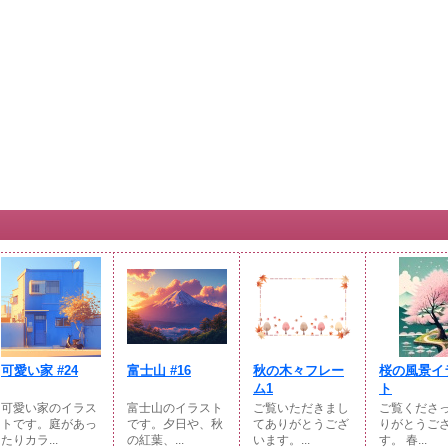
可愛い家 #24
富士山 #16
秋の木々フレー
桜の風景イ
ム1
ト
可愛い家のイラス
富士山のイラスト
ご覧いただきまし
ご覧くださ
トです。庭があっ
です。夕日や、秋
てありがとうござ
りがとうご
たりカラ...
の紅葉、...
います。...
す。 春...