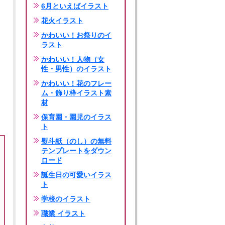
6月といえばイラスト
花火イラスト
かわいい！お祭りのイ
ラスト
かわいい！人物（女
性・男性）のイラスト
かわいい！花のフレー
ム・飾り枠イラスト素
材
保育園・園児のイラス
ト
熨斗紙（のし）の無料
テンプレートをダウン
ロード
誕生日の可愛いイラス
ト
学校のイラスト
職業 イラスト