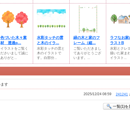
色づいた木々素
水彩タッチの雲
緑の木と家のフ
ラフなお家
材 透過p...
と木のイラ...
レーム（縦...
ラストB
イラストをご覧く
水彩タッチの雲と
ご覧いただきまし
水彩とクレ
ださいまして誠に
木のイラストで
てありがとうござ
描いた家ま
ありがと...
す。白部分...
います。...
イラスト...
います
2025/12/24 08:59
241241
一覧(1)