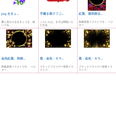
png ききょ...
手書き風ラフご...
紅葉、紫和柄玉...
夏に見かけるききょうを、描
こんにちは。まずは閲覧いた
和風背景イラストです。 ベク
いてみ...
だきあ...
ター...
金色紅葉、和柄...
黒・金色・キラ...
黒・金色・キラ...
和風背景イラストです。 ベク
ブラックフライデー背景イラ
ブラックフライデー背景イラ
ター...
ストで...
ストで...