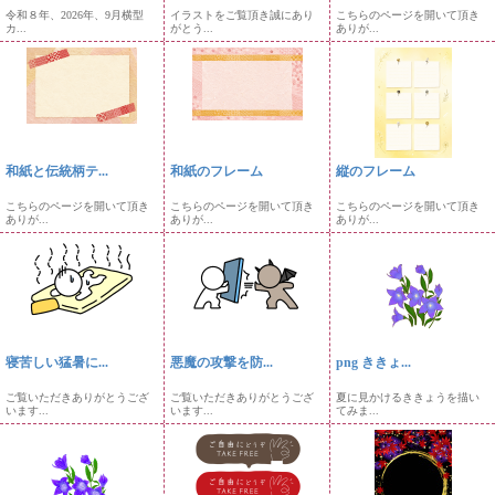
令和８年、2026年、9月横型
イラストをご覧頂き誠にあり
こちらのページを開いて頂き
カ...
がとう...
ありが...
和紙と伝統柄テ...
和紙のフレーム
縦のフレーム
こちらのページを開いて頂き
こちらのページを開いて頂き
こちらのページを開いて頂き
ありが...
ありが...
ありが...
寝苦しい猛暑に...
悪魔の攻撃を防...
png ききょ...
ご覧いただきありがとうござ
ご覧いただきありがとうござ
夏に見かけるききょうを描い
います...
います...
てみま...