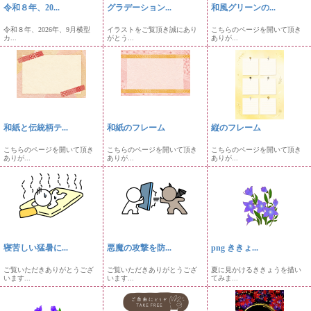
令和８年、20...
グラデーション...
和風グリーンの...
令和８年、2026年、9月横型
イラストをご覧頂き誠にあり
こちらのページを開いて頂き
カ...
がとう...
ありが...
和紙と伝統柄テ...
和紙のフレーム
縦のフレーム
こちらのページを開いて頂き
こちらのページを開いて頂き
こちらのページを開いて頂き
ありが...
ありが...
ありが...
寝苦しい猛暑に...
悪魔の攻撃を防...
png ききょ...
ご覧いただきありがとうござ
ご覧いただきありがとうござ
夏に見かけるききょうを描い
います...
います...
てみま...