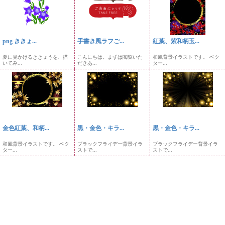
png ききょ...
手書き風ラフご...
紅葉、紫和柄玉...
夏に見かけるききょうを、描
こんにちは。まずは閲覧いた
和風背景イラストです。 ベク
いてみ...
だきあ...
ター...
金色紅葉、和柄...
黒・金色・キラ...
黒・金色・キラ...
和風背景イラストです。 ベク
ブラックフライデー背景イラ
ブラックフライデー背景イラ
ター...
ストで...
ストで...