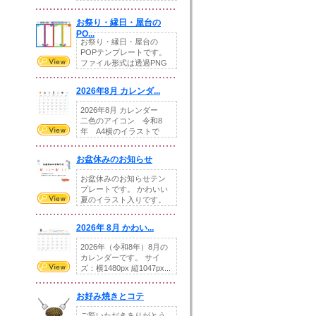
りの提...
お祭り・縁日・屋台の
PO...
お祭り・縁日・屋台の
POPテンプレートです。
ファイル形式は透過PNG
です。---太め...
2026年8月 カレンダ...
2026年8月 カレンダー
二色のアイコン 令和8
年 A4横のイラストで
す。8月をテ...
お盆休みのお知らせ
お盆休みのお知らせテン
プレートです。 かわいい
夏のイラスト入りです。
休業日の日付けを...
2026年 8月 かわい...
2026年（令和8年）8月の
カレンダーです。 サイ
ズ：横1480px 縦1047px...
お好み焼きとコテ
ご覧いただきありがとう