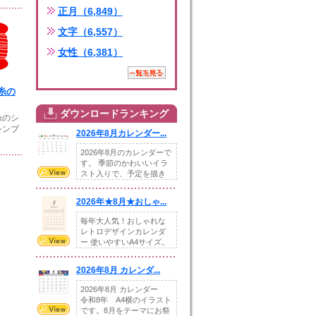
正月（6,849）
文字（6,557）
女性（6,381）
糸の
ダウンロードランキング
糸のシ
シンプ
2026年8月カレンダー...
2026年8月のカレンダーで
す。 季節のかわいいイラ
スト入りで、予定を描き
込めるスペ...
2026年★8月★おしゃ...
毎年大人気！おしゃれな
レトロデザインカレンダ
ー 使いやすいA4サイズ。
illust...
2026年8月 カレンダ...
2026年8月 カレンダー
令和8年 A4横のイラスト
です。8月をテーマにお祭