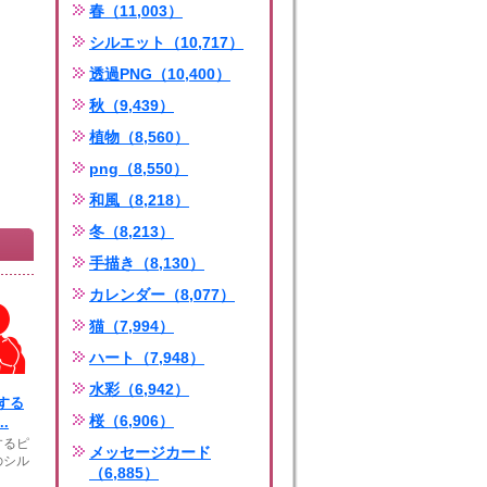
春（11,003）
シルエット（10,717）
透過PNG（10,400）
秋（9,439）
植物（8,560）
png（8,550）
和風（8,218）
冬（8,213）
手描き（8,130）
カレンダー（8,077）
猫（7,994）
ハート（7,948）
水彩（6,942）
する
桜（6,906）
.
するピ
メッセージカード
のシル
（6,885）