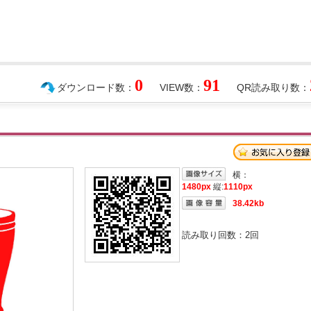
0
91
ダウンロード数：
VIEW数：
QR読み取り数：
横：
1480px
縦:
1110px
38.42kb
読み取り回数：
2
回