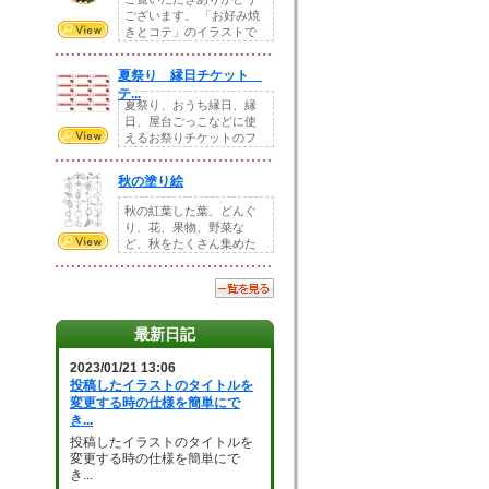
ございます。 「お好み焼
きとコテ」のイラストで
す。 ホームペー...
夏祭り 縁日チケット
テ...
夏祭り、おうち縁日、縁
日、屋台ごっこなどに使
えるお祭りチケットのフ
ォーマットです。Z...
秋の塗り絵
秋の紅葉した葉、どんぐ
り、花、果物、野菜な
ど、秋をたくさん集めた
塗り絵素材です。小さ...
最新日記
2023/01/21 13:06
投稿したイラストのタイトルを
変更する時の仕様を簡単にで
き...
投稿したイラストのタイトルを
変更する時の仕様を簡単にで
き...