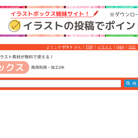
ようこそ
ゲスト
さん
TOP
イラスト
Q&A
日記