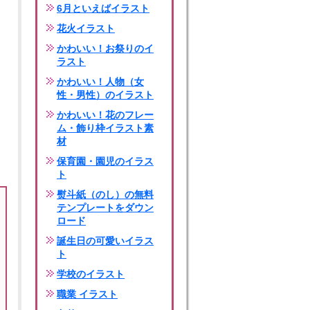
6月といえばイラスト
花火イラスト
かわいい！お祭りのイ
ラスト
かわいい！人物（女
性・男性）のイラスト
かわいい！花のフレー
ム・飾り枠イラスト素
材
保育園・園児のイラス
ト
熨斗紙（のし）の無料
テンプレートをダウン
ロード
誕生日の可愛いイラス
ト
学校のイラスト
職業 イラスト