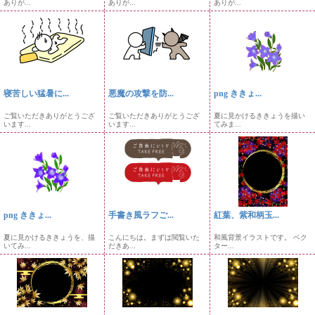
ありが...
ありが...
ありが...
寝苦しい猛暑に...
悪魔の攻撃を防...
png ききょ...
ご覧いただきありがとうござ
ご覧いただきありがとうござ
夏に見かけるききょうを描い
います...
います...
てみま...
png ききょ...
手書き風ラフご...
紅葉、紫和柄玉...
夏に見かけるききょうを、描
こんにちは。まずは閲覧いた
和風背景イラストです。 ベク
いてみ...
だきあ...
ター...