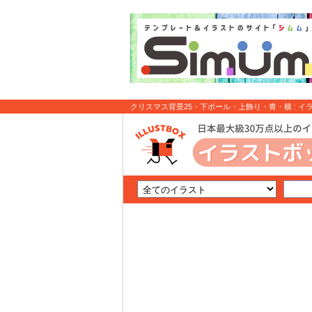
クリスマス背景25・下ボール・上飾り・青・横 : イ