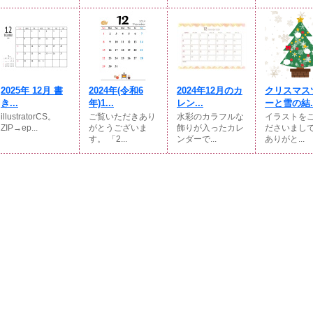
2025年 12月 書
2024年(令和6
2024年12月のカ
クリスマス
き...
年)1...
レン...
ーと雪の結..
illustratorCS。
ご覧いただきあり
水彩のカラフルな
イラストを
ZIP→ep...
がとうございま
飾りが入ったカレ
ださいまし
す。 「2...
ンダーで...
ありがと...