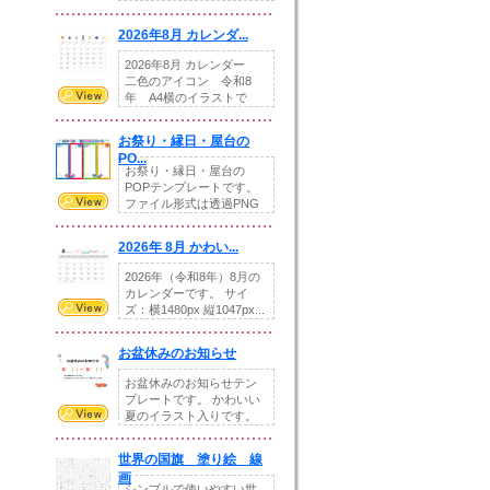
りの提...
2026年8月 カレンダ...
2026年8月 カレンダー
二色のアイコン 令和8
年 A4横のイラストで
す。8月をテ...
お祭り・縁日・屋台の
PO...
お祭り・縁日・屋台の
POPテンプレートです。
ファイル形式は透過PNG
です。---太め...
2026年 8月 かわい...
2026年（令和8年）8月の
カレンダーです。 サイ
ズ：横1480px 縦1047px...
お盆休みのお知らせ
お盆休みのお知らせテン
プレートです。 かわいい
夏のイラスト入りです。
休業日の日付けを...
世界の国旗 塗り絵 線
画
シンプルで使いやすい世