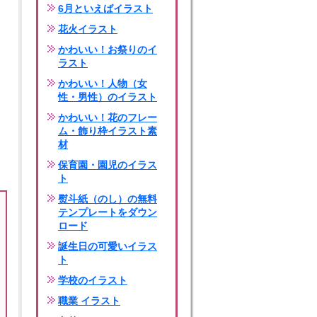
6月といえばイラスト
花火イラスト
かわいい！お祭りのイ
ラスト
かわいい！人物（女
性・男性）のイラスト
かわいい！花のフレー
ム・飾り枠イラスト素
材
保育園・園児のイラス
ト
熨斗紙（のし）の無料
テンプレートをダウン
ロード
誕生日の可愛いイラス
ト
学校のイラスト
職業 イラスト