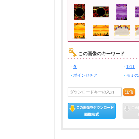
この画像のキーワード
冬
12月
ポインセチア
モミの
送信