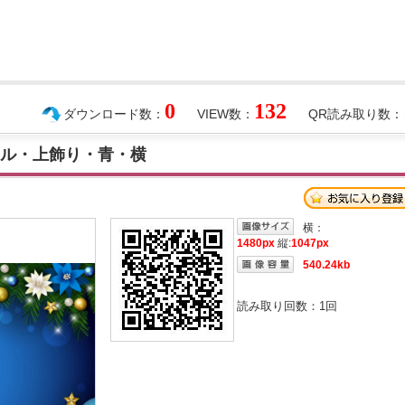
0
132
ダウンロード数：
VIEW数：
QR読み取り数：
ール・上飾り・青・横
横：
1480px
縦:
1047px
540.24kb
読み取り回数：
1
回