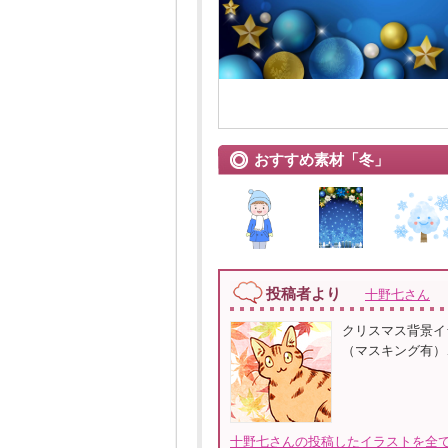
おすすめ素材「冬」
投稿者より
十野七さん
クリスマス背景イ
（マスキング有）、
十野七さんの投稿したイラストを全て見