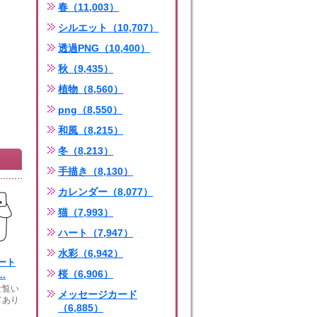
春（11,003）
シルエット（10,707）
透過PNG（10,400）
秋（9,435）
植物（8,560）
png（8,550）
和風（8,215）
冬（8,213）
手描き（8,130）
カレンダー（8,077）
猫（7,993）
ハート（7,947）
水彩（6,942）
ート
桜（6,906）
.
ご覧い
メッセージカード
てあり
（6,885）