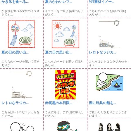
かき氷を食べる...
夏のかわいいフ...
9月素材イメー...
かき氷を食べる女性のイラス
イラストをご覧頂き誠にあり
こちらのページを開いて頂き
トです...
がとう...
ありが...
夏の日の思い出...
夏の日の思い出...
レロトなラジカ...
こちらのページを開いて頂き
こちらのページを開いて頂き
こちらはレトロなラジカセを
ありが...
ありが...
イメー...
レトロなラジカ...
赤黄黒の本日限...
湖に玩具の船を...
こちらはレトロなラジカセを
こんにちは。まずは閲覧いた
ご覧いただきありがとうござ
イメー...
だきあ...
います...