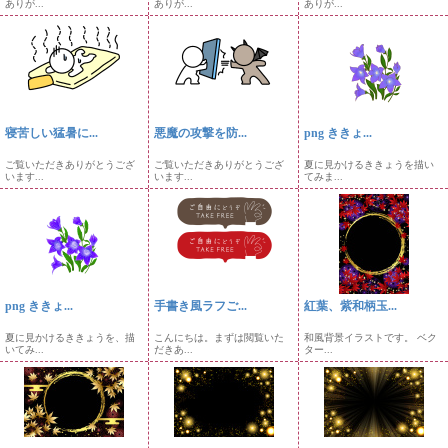
ありが...
ありが...
ありが...
寝苦しい猛暑に...
悪魔の攻撃を防...
png ききょ...
ご覧いただきありがとうござ
ご覧いただきありがとうござ
夏に見かけるききょうを描い
います...
います...
てみま...
png ききょ...
手書き風ラフご...
紅葉、紫和柄玉...
夏に見かけるききょうを、描
こんにちは。まずは閲覧いた
和風背景イラストです。 ベク
いてみ...
だきあ...
ター...