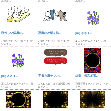
ありが...
ありが...
ありが...
寝苦しい猛暑に...
悪魔の攻撃を防...
png ききょ...
ご覧いただきありがとうござ
ご覧いただきありがとうござ
夏に見かけるききょうを描い
います...
います...
てみま...
png ききょ...
手書き風ラフご...
紅葉、紫和柄玉...
夏に見かけるききょうを、描
こんにちは。まずは閲覧いた
和風背景イラストです。 ベク
いてみ...
だきあ...
ター...