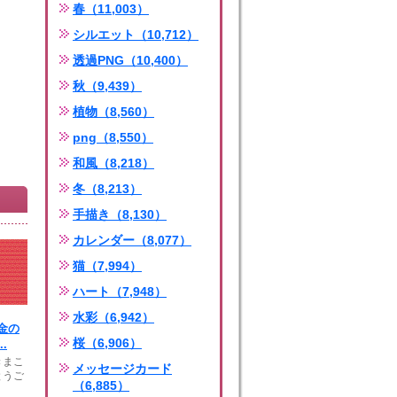
春（11,003）
シルエット（10,712）
透過PNG（10,400）
秋（9,439）
植物（8,560）
png（8,550）
和風（8,218）
冬（8,213）
手描き（8,130）
カレンダー（8,077）
猫（7,994）
ハート（7,948）
水彩（6,942）
金の
桜（6,906）
.
きまこ
メッセージカード
とうご
（6,885）