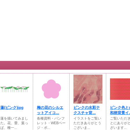
蓮(ピンク)jpg
梅の花のシルエ
ピンクの水彩テ
ピンク色と
ットアイコ...
クスチャ背...
和柄背景イ..
蓮を描いてみまし
各種資料・パンフ
イラストをご覧い
ご覧いただ
た。花、蕾、葉っ
レット・WEBペー
ただきありがとう
とにありが
ぱ、種一...
ジ・ポ...
ございま...
ざいます...