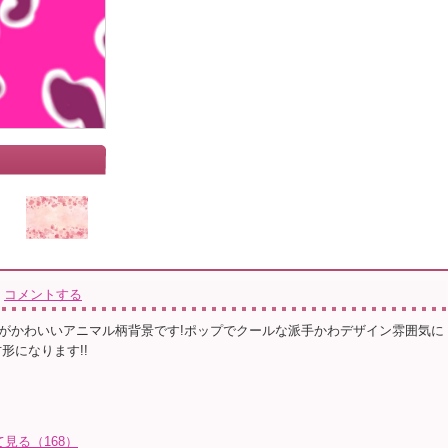
コメントする
がかわいいアニマル柄背景です!ポップでクールな派手かわデザイン雰囲気に
形になります!!
見る（168）