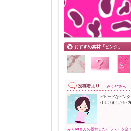
おすすめ素材「ピンク」
投稿者より
みくartさん
ビビッドなピンク
仕上げました!正方
みくartさんの投稿したイラストを全て