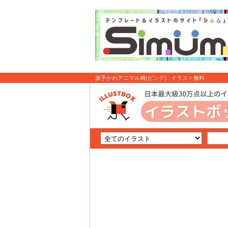
派手かわアニマル柄(⁠ピンク⁠) : イラスト無料