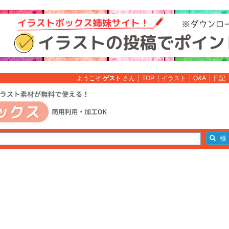
ようこそ
ゲスト
さん
TOP
イラスト
Q&A
日記