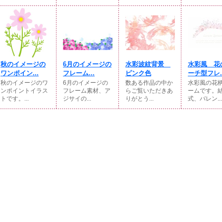
秋のイメージの
6月のイメージの
水彩波紋背景
水彩風 花
ワンポイン...
フレーム...
ピンク色
ーチ型フレ..
秋のイメージのワ
6月のイメージの
数ある作品の中か
水彩風の花
ンポイントイラス
フレーム素材、ア
らご覧いただきあ
ームです。
トです。...
ジサイの...
りがとう...
式、バレン...