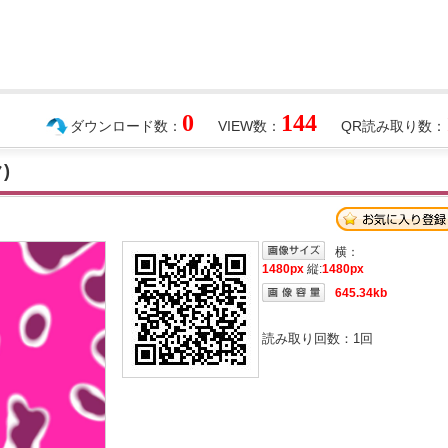
0
144
ダウンロード数：
VIEW数：
QR読み取り数：
)
横：
1480px
縦:
1480px
645.34kb
読み取り回数：
1
回