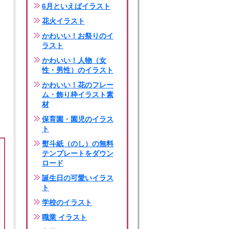
6月といえばイラスト
花火イラスト
かわいい！お祭りのイ
ラスト
かわいい！人物（女
性・男性）のイラスト
かわいい！花のフレー
ム・飾り枠イラスト素
材
保育園・園児のイラス
ト
熨斗紙（のし）の無料
テンプレートをダウン
ロード
誕生日の可愛いイラス
ト
学校のイラスト
職業 イラスト