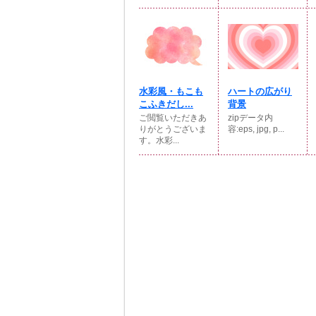
水彩風・もこも
ハートの広がり
こふきだし...
背景
ご閲覧いただきあ
zipデータ内
りがとうございま
容:eps, jpg, p...
す。水彩...