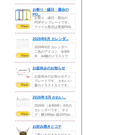
りの提...
お祭り・縁日・屋台の
PO...
お祭り・縁日・屋台の
POPテンプレートです。
ファイル形式は透過PNG
です。---太め...
2026年8月 カレンダ...
2026年8月 カレンダー
二色のアイコン 令和8
年 A4横のイラストで
す。8月をテ...
お盆休みのお知らせ
お盆休みのお知らせテン
プレートです。 かわいい
夏のイラスト入りです。
休業日の日付けを...
2026年 8月 かわい...
2026年（令和8年）8月の
カレンダーです。 サイ
ズ：横1480px 縦1047px...
お好み焼きとコテ
ご覧いただきありがとう