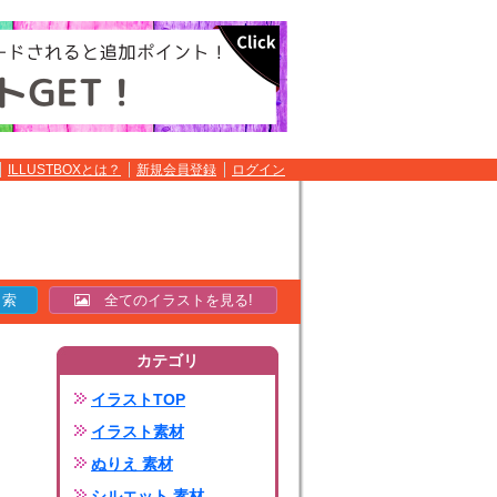
ILLUSTBOXとは？
新規会員登録
ログイン
全てのイラストを見る!
カテゴリ
イラストTOP
イラスト素材
ぬりえ 素材
シルエット 素材