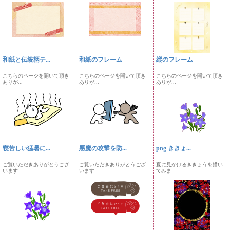
和紙と伝統柄テ...
和紙のフレーム
縦のフレーム
こちらのページを開いて頂き
こちらのページを開いて頂き
こちらのページを開いて頂き
ありが...
ありが...
ありが...
寝苦しい猛暑に...
悪魔の攻撃を防...
png ききょ...
ご覧いただきありがとうござ
ご覧いただきありがとうござ
夏に見かけるききょうを描い
います...
います...
てみま...