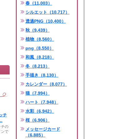
春（11,003）
シルエット（10,717）
透過PNG（10,400）
秋（9,439）
植物（8,560）
png（8,550）
和風（8,218）
冬（8,213）
手描き（8,130）
カレンダー（8,077）
猫（7,994）
ハート（7,948）
水彩（6,942）
ッチ
桜（6,906）
.
ッチの
メッセージカード
インで
（6,885）