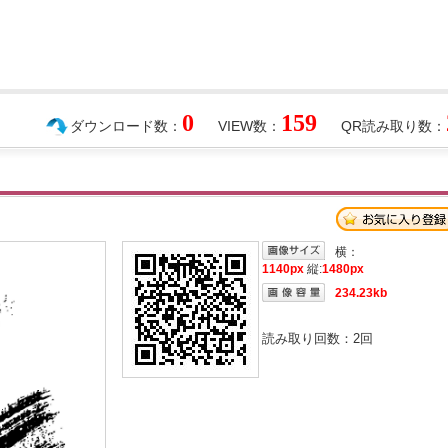
0
159
ダウンロード数：
VIEW数：
QR読み取り数：
横：
1140px
縦:
1480px
234.23kb
読み取り回数：
2
回