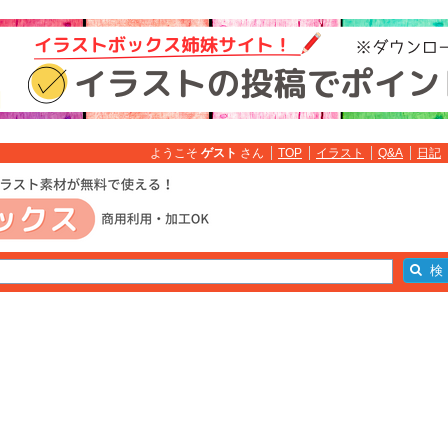
ようこそ
ゲスト
さん
TOP
イラスト
Q&A
日記