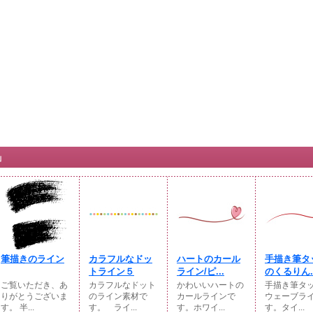
」
筆描きのライン
カラフルなドッ
ハートのカール
手描き筆タ
トライン５
ライン/ピ...
のくるりん..
ご覧いただき、あ
カラフルなドット
かわいいハートの
手描き筆タ
りがとうございま
のライン素材で
カールラインで
ウェーブラ
す。 半...
す。 ライ...
す。ホワイ...
す。タイ...