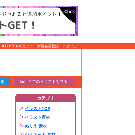
ILLUSTBOXとは？
新規会員登録
ログイン
全てのイラストを見る!
カテゴリ
イラストTOP
イラスト素材
ぬりえ 素材
シルエット 素材