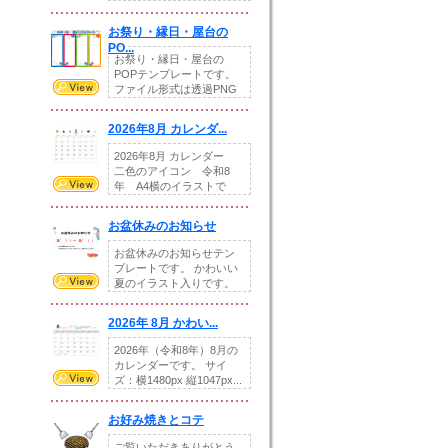
りの提...
お祭り・縁日・屋台の
PO...
お祭り・縁日・屋台の
POPテンプレートです。
ファイル形式は透過PNG
です。---太め...
2026年8月 カレンダ...
2026年8月 カレンダー
二色のアイコン 令和8
年 A4横のイラストで
す。8月をテ...
お盆休みのお知らせ
お盆休みのお知らせテン
プレートです。 かわいい
夏のイラスト入りです。
休業日の日付けを...
2026年 8月 かわい...
2026年（令和8年）8月の
カレンダーです。 サイ
ズ：横1480px 縦1047px...
お好み焼きとコテ
ご覧いただきありがとう