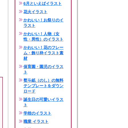
6月といえばイラスト
花火イラスト
かわいい！お祭りのイ
ラスト
かわいい！人物（女
性・男性）のイラスト
かわいい！花のフレー
ム・飾り枠イラスト素
材
保育園・園児のイラス
ト
熨斗紙（のし）の無料
テンプレートをダウン
ロード
誕生日の可愛いイラス
ト
学校のイラスト
職業 イラスト