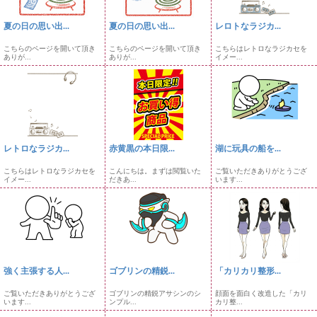
夏の日の思い出...
夏の日の思い出...
レロトなラジカ...
こちらのページを開いて頂き
こちらのページを開いて頂き
こちらはレトロなラジカセを
ありが...
ありが...
イメー...
レトロなラジカ...
赤黄黒の本日限...
湖に玩具の船を...
こちらはレトロなラジカセを
こんにちは。まずは閲覧いた
ご覧いただきありがとうござ
イメー...
だきあ...
います...
強く主張する人...
ゴブリンの精鋭...
「カリカリ整形...
ご覧いただきありがとうござ
ゴブリンの精鋭アサシンのシ
顔面を面白く改造した「カリ
います...
ンプル...
カリ整...