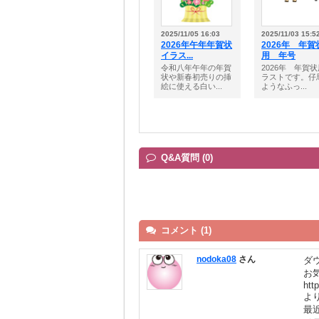
2025/11/05 16:03
2025/11/03 15:5
2026年午年年賀状
2026年 年賀
イラス...
用 年号
令和八年午年の年賀
2026年 年賀
状や新春初売りの挿
ラストです。仔
絵に使える白い...
ようなふっ...
Q&A質問 (0)
コメント (1)
nodoka08
さん
ダ
お
htt
よ
最