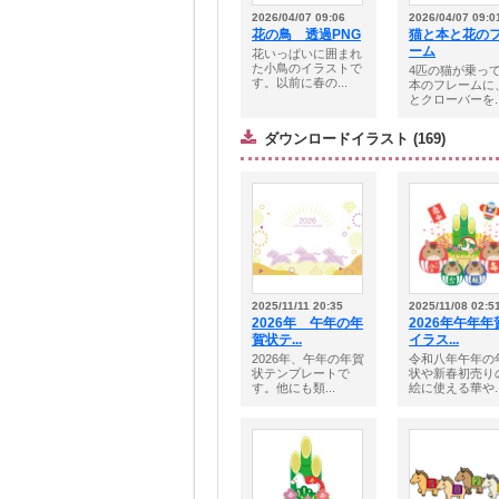
2026/04/07 09:06
2026/04/07 09:0
花の鳥 透過PNG
猫と本と花の
ーム
花いっぱいに囲まれ
た小鳥のイラストで
4匹の猫が乗っ
す。以前に春の...
本のフレームに
とクローバーを..
ダウンロードイラスト (169)
2025/11/11 20:35
2025/11/08 02:5
2026年 午年の年
2026年午年年
賀状テ...
イラス...
2026年、午年の年賀
令和八年午年の
状テンプレートで
状や新春初売り
す。他にも類...
絵に使える華や..