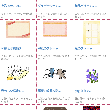
令和８年、20...
グラデーション...
和風グリーンの...
令和８年、2026年、9月横型
イラストをご覧頂き誠にあり
こちらのページを開いて頂き
カ...
がとう...
ありが...
和紙と伝統柄テ...
和紙のフレーム
縦のフレーム
こちらのページを開いて頂き
こちらのページを開いて頂き
こちらのページを開いて頂き
ありが...
ありが...
ありが...
寝苦しい猛暑に...
悪魔の攻撃を防...
png ききょ...
ご覧いただきありがとうござ
ご覧いただきありがとうござ
夏に見かけるききょうを描い
います...
います...
てみま...