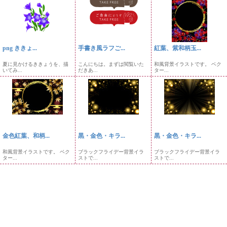
png ききょ...
手書き風ラフご...
紅葉、紫和柄玉...
夏に見かけるききょうを、描
こんにちは。まずは閲覧いた
和風背景イラストです。 ベク
いてみ...
だきあ...
ター...
金色紅葉、和柄...
黒・金色・キラ...
黒・金色・キラ...
和風背景イラストです。 ベク
ブラックフライデー背景イラ
ブラックフライデー背景イラ
ター...
ストで...
ストで...