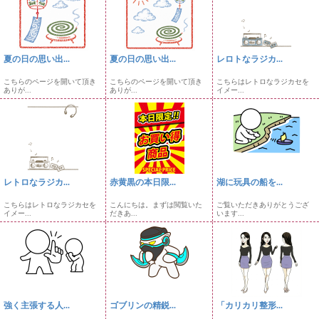
夏の日の思い出...
夏の日の思い出...
レロトなラジカ...
こちらのページを開いて頂き
こちらのページを開いて頂き
こちらはレトロなラジカセを
ありが...
ありが...
イメー...
レトロなラジカ...
赤黄黒の本日限...
湖に玩具の船を...
こちらはレトロなラジカセを
こんにちは。まずは閲覧いた
ご覧いただきありがとうござ
イメー...
だきあ...
います...
強く主張する人...
ゴブリンの精鋭...
「カリカリ整形...