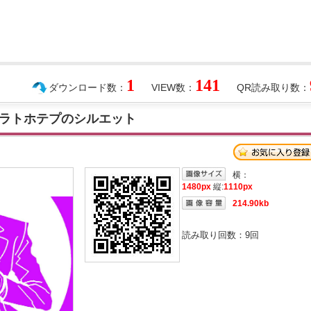
1
141
ダウンロード数：
VIEW数：
QR読み取り数：
ラトホテプのシルエット
横：
1480px
縦:
1110px
214.90kb
読み取り回数：
9
回