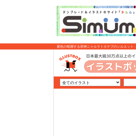
紫色の暗躍する邪神ニャルラトホテプのシルエット :