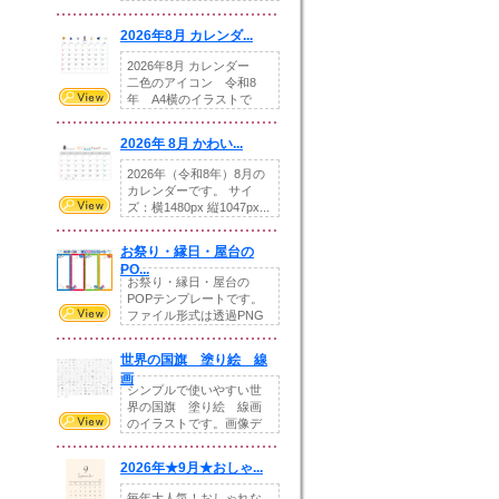
りの提...
2026年8月 カレンダ...
2026年8月 カレンダー
二色のアイコン 令和8
年 A4横のイラストで
す。8月をテ...
2026年 8月 かわい...
2026年（令和8年）8月の
カレンダーです。 サイ
ズ：横1480px 縦1047px...
お祭り・縁日・屋台の
PO...
お祭り・縁日・屋台の
POPテンプレートです。
ファイル形式は透過PNG
です。---太め...
世界の国旗 塗り絵 線
画
シンプルで使いやすい世
界の国旗 塗り絵 線画
のイラストです。画像デ
ータとEPSデータ...
2026年★9月★おしゃ...
毎年大人気！おしゃれな