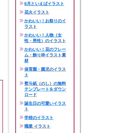
6月といえばイラスト
花火イラスト
かわいい！お祭りのイ
ラスト
かわいい！人物（女
性・男性）のイラスト
かわいい！花のフレー
ム・飾り枠イラスト素
材
保育園・園児のイラス
ト
熨斗紙（のし）の無料
テンプレートをダウン
ロード
誕生日の可愛いイラス
ト
学校のイラスト
職業 イラスト