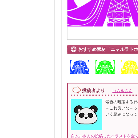
おすすめ素材「ニャルラト
投稿者より
白ムルさん
紫色の暗躍する邪
～これ良いな～っ
いく励みになって
白ムルさんの投稿したイラストを全て見