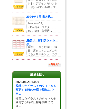
レトロデザインカレンダ
ー 使いやすいA4サイズ。
illust...
2026年 8月 書き込...
illustratorCS。
ZIP→eps（ベクター）、
jpg 、png（背景透...
夏祭り 縁日チケット
テ...
夏祭り、おうち縁日、縁
日、屋台ごっこなどに使
えるお祭りチケットのフ
ォーマットです。Z...
最新日記
2023/01/21 13:06
投稿したイラストのタイトルを
変更する時の仕様を簡単にで
き...
投稿したイラストのタイトルを
変更する時の仕様を簡単にで
き...