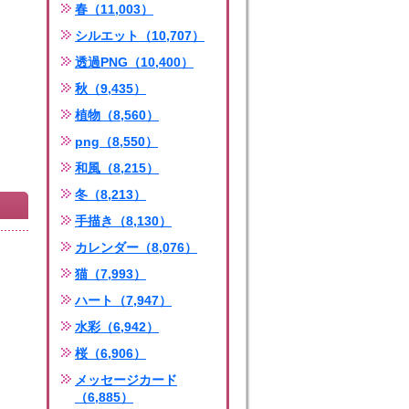
春（11,003）
シルエット（10,707）
透過PNG（10,400）
秋（9,435）
植物（8,560）
png（8,550）
和風（8,215）
冬（8,213）
手描き（8,130）
カレンダー（8,076）
猫（7,993）
ハート（7,947）
水彩（6,942）
桜（6,906）
メッセージカード
（6,885）