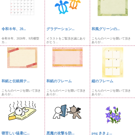
令和８年、20...
グラデーション...
和風グリーンの...
令和８年、2026年、9月横型
イラストをご覧頂き誠にあり
こちらのページを開いて頂き
カ...
がとう...
ありが...
和紙と伝統柄テ...
和紙のフレーム
縦のフレーム
こちらのページを開いて頂き
こちらのページを開いて頂き
こちらのページを開いて頂き
ありが...
ありが...
ありが...
寝苦しい猛暑に...
悪魔の攻撃を防...
png ききょ...