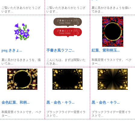
ご覧いただきありがとうござ
ご覧いただきありがとうござ
夏に見かけるききょうを描い
います...
います...
てみま...
png ききょ...
手書き風ラフご...
紅葉、紫和柄玉...
夏に見かけるききょうを、描
こんにちは。まずは閲覧いた
和風背景イラストです。 ベク
いてみ...
だきあ...
ター...
金色紅葉、和柄...
黒・金色・キラ...
黒・金色・キラ...
和風背景イラストです。 ベク
ブラックフライデー背景イラ
ブラックフライデー背景イラ
ター...
ストで...
ストで...