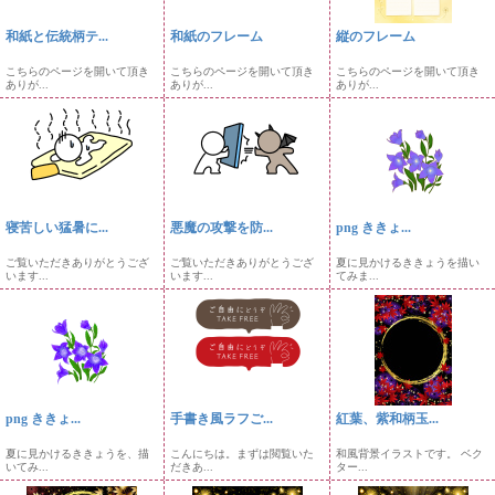
和紙と伝統柄テ...
和紙のフレーム
縦のフレーム
こちらのページを開いて頂き
こちらのページを開いて頂き
こちらのページを開いて頂き
ありが...
ありが...
ありが...
寝苦しい猛暑に...
悪魔の攻撃を防...
png ききょ...
ご覧いただきありがとうござ
ご覧いただきありがとうござ
夏に見かけるききょうを描い
います...
います...
てみま...
png ききょ...
手書き風ラフご...
紅葉、紫和柄玉...
夏に見かけるききょうを、描
こんにちは。まずは閲覧いた
和風背景イラストです。 ベク
いてみ...
だきあ...
ター...