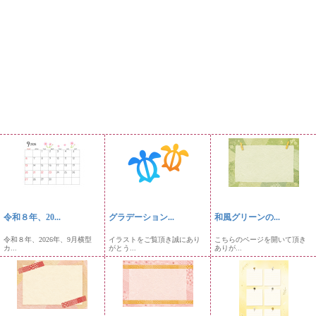
令和８年、20...
グラデーション...
和風グリーンの...
令和８年、2026年、9月横型
イラストをご覧頂き誠にあり
こちらのページを開いて頂き
カ...
がとう...
ありが...