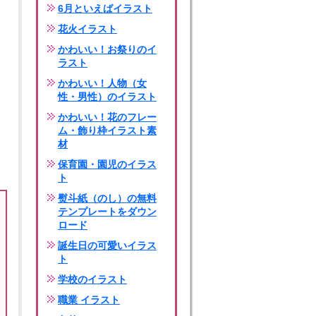
6月といえばイラスト
花火イラスト
かわいい！お祭りのイ
ラスト
かわいい！人物（女
性・男性）のイラスト
かわいい！花のフレー
ム・飾り枠イラスト素
材
保育園・園児のイラス
ト
熨斗紙（のし）の無料
テンプレートをダウン
ロード
誕生日の可愛いイラス
ト
学校のイラスト
職業 イラスト