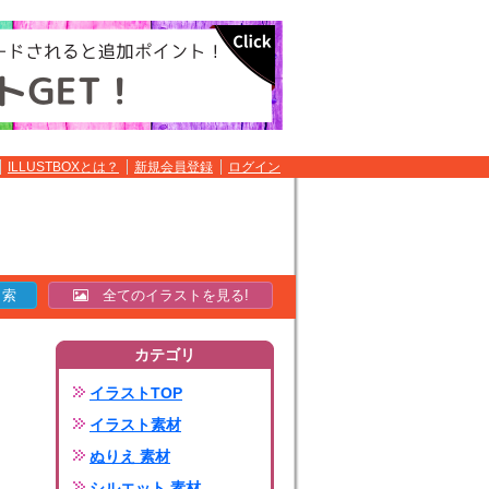
ILLUSTBOXとは？
新規会員登録
ログイン
全てのイラストを見る!
カテゴリ
イラストTOP
イラスト素材
ぬりえ 素材
シルエット 素材