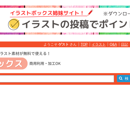
ようこそ
ゲスト
さん
TOP
イラスト
Q&A
日記