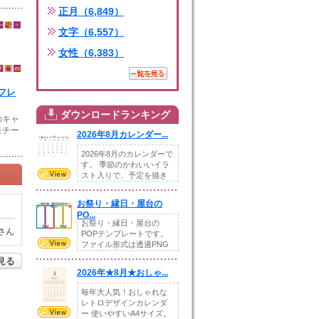
正月（6,849）
文字（6,557）
女性（6,383）
フレ
ダウンロードランキング
のキャ
モチー
2026年8月カレンダー...
2026年8月のカレンダーで
す。 季節のかわいいイラ
スト入りで、予定を描き
込めるスペ...
お祭り・縁日・屋台の
PO...
お祭り・縁日・屋台の
さん
POPテンプレートです。
ファイル形式は透過PNG
です。---太め...
を見る
2026年★8月★おしゃ...
毎年大人気！おしゃれな
レトロデザインカレンダ
ー 使いやすいA4サイズ。