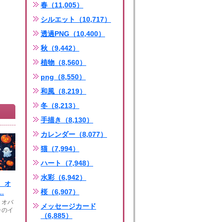
春（11,005）
シルエット（10,717）
透過PNG（10,400）
秋（9,442）
植物（8,560）
png（8,550）
和風（8,219）
冬（8,213）
手描き（8,130）
カレンダー（8,077）
猫（7,994）
ハート（7,948）
水彩（6,942）
 オ
桜（6,907）
.
 オバ
メッセージカード
ャのイ
（6,885）