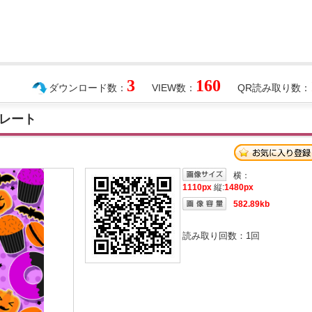
3
160
ダウンロード数：
VIEW数：
QR読み取り数：
レート
横：
1110px
縦:
1480px
582.89kb
読み取り回数：
1
回