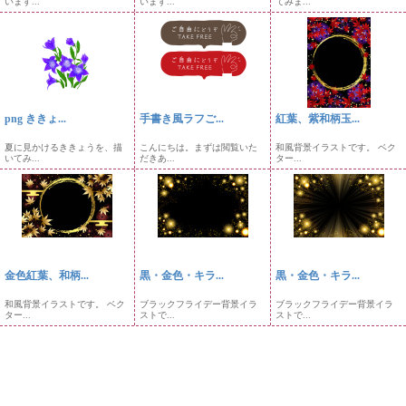
います...
います...
てみま...
png ききょ...
手書き風ラフご...
紅葉、紫和柄玉...
夏に見かけるききょうを、描
こんにちは。まずは閲覧いた
和風背景イラストです。 ベク
いてみ...
だきあ...
ター...
金色紅葉、和柄...
黒・金色・キラ...
黒・金色・キラ...
和風背景イラストです。 ベク
ブラックフライデー背景イラ
ブラックフライデー背景イラ
ター...
ストで...
ストで...