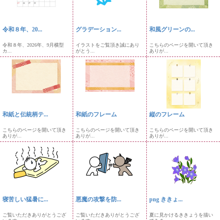
令和８年、20...
グラデーション...
和風グリーンの...
令和８年、2026年、9月横型
イラストをご覧頂き誠にあり
こちらのページを開いて頂き
カ...
がとう...
ありが...
和紙と伝統柄テ...
和紙のフレーム
縦のフレーム
こちらのページを開いて頂き
こちらのページを開いて頂き
こちらのページを開いて頂き
ありが...
ありが...
ありが...
寝苦しい猛暑に...
悪魔の攻撃を防...
png ききょ...
ご覧いただきありがとうござ
ご覧いただきありがとうござ
夏に見かけるききょうを描い