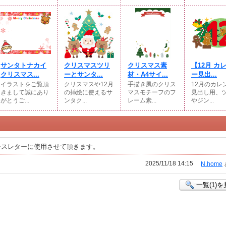
サンタトナカイ
クリスマスツリ
クリスマス素
【12月 カ
クリスマス...
ーとサンタ...
材・A4サイ...
ー見出...
イラストをご覧頂
クリスマスや12月
手描き風のクリス
12月のカレ
きまして誠にあり
の挿絵に使えるサ
マスモチーフのフ
見出し用、
がとうご...
ンタク...
レーム素...
やジン...
ースレターに使用させて頂きます。
2025/11/18 14:15
N.home
一覧(1)