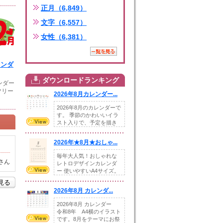
正月（6,849）
文字（6,557）
女性（6,381）
レンダ
ダウンロードランキング
ンダー
ツリー
2026年8月カレンダー...
2026年8月のカレンダーで
す。 季節のかわいいイラ
スト入りで、予定を描き
込めるスペ...
2026年★8月★おしゃ...
毎年大人気！おしゃれな
さん
レトロデザインカレンダ
ー 使いやすいA4サイズ。
illust...
を見る
2026年8月 カレンダ...
2026年8月 カレンダー
令和8年 A4横のイラスト
です。8月をテーマにお祭