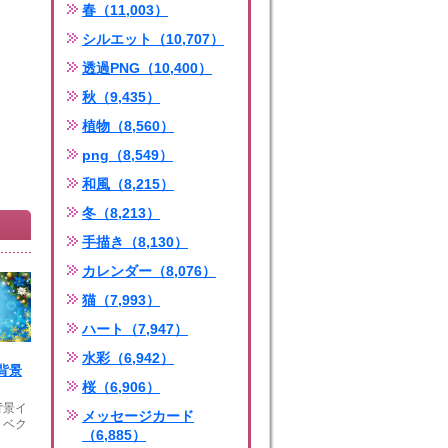
春（11,003）
シルエット（10,707）
透過PNG（10,400）
秋（9,435）
植物（8,560）
png（8,549）
和風（8,215）
冬（8,213）
手描き（8,130）
カレンダー（8,076）
猫（7,993）
ハート（7,947）
水彩（6,942）
背景
桜（6,906）
背景イ
メッセージカード
。ベク
（6,885）