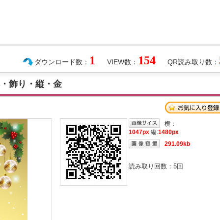
1
154
ダウンロード数：
VIEW数：
QR読み取り数：
柊・飾り・縦・金
横：
1047px
縦:
1480px
291.09kb
読み取り回数：
5
回