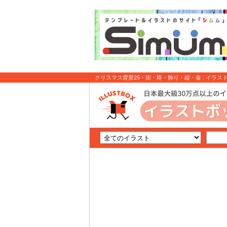
クリスマス背景25・街・柊・飾り・縦・金 : イラス