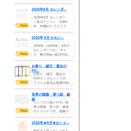
りの提...
2026年8月 カレンダ...
2026年8月 カレンダー
二色のアイコン 令和8
年 A4横のイラストで
す。8月をテ...
2026年 8月 かわい...
2026年（令和8年）8月の
カレンダーです。 サイ
ズ：横1480px 縦1047px...
お祭り・縁日・屋台の
PO...
お祭り・縁日・屋台の
POPテンプレートです。
ファイル形式は透過PNG
です。---太め...
世界の国旗 塗り絵 線
画
シンプルで使いやすい世
界の国旗 塗り絵 線画
のイラストです。画像デ
ータとEPSデータ...
2026年★9月★おしゃ...
毎年大人気！おしゃれな