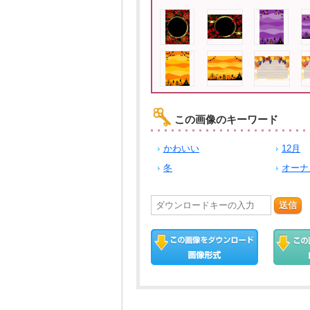
この画像のキーワード
かわいい
12月
冬
オーナ
送信