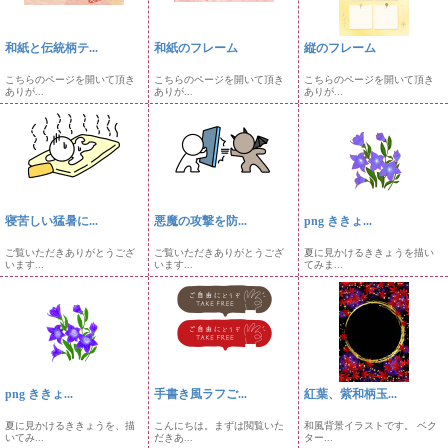
和紙と伝統柄テ...
和紙のフレーム
縦のフレーム
こちらのページを開いて頂き
こちらのページを開いて頂き
こちらのページを開いて頂き
ありが...
ありが...
ありが...
寝苦しい猛暑に...
悪魔の攻撃を防...
png ききょ...
ご覧いただきありがとうござ
ご覧いただきありがとうござ
夏に見かけるききょうを描い
います...
います...
てみま...
png ききょ...
手書き風ラフご...
紅葉、紫和柄玉...
夏に見かけるききょうを、描
こんにちは。まずは閲覧いた
和風背景イラストです。 ベク
いてみ...
だきあ...
ター...