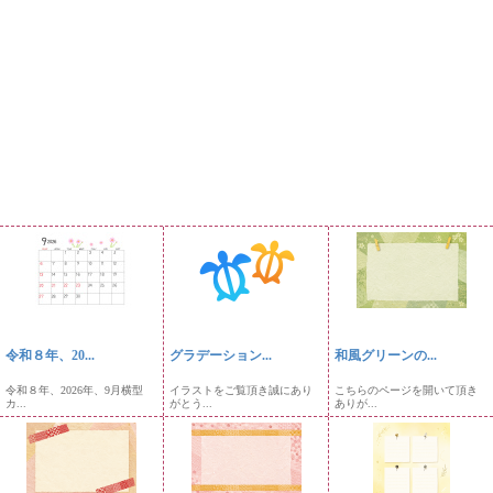
令和８年、20...
グラデーション...
和風グリーンの...
令和８年、2026年、9月横型
イラストをご覧頂き誠にあり
こちらのページを開いて頂き
カ...
がとう...
ありが...