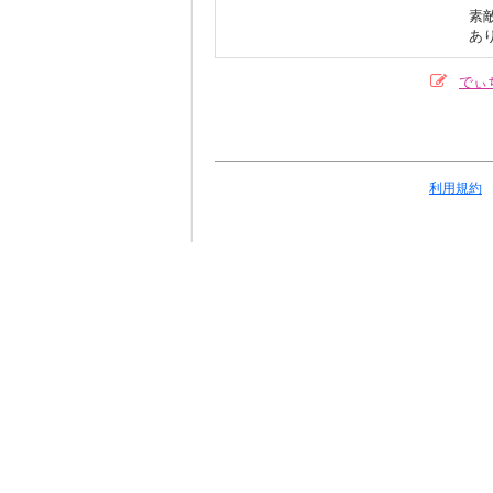
素
あ
でぃ
利用規約