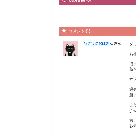
Q&A質問 (0)
コメント (1)
ワクワクおばさん
さん
ダ
お
旧
新
本人
退
新
ま
(*´
嬉
お