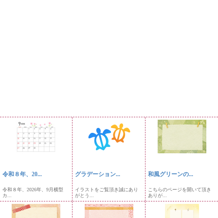
令和８年、20...
グラデーション...
和風グリーンの...
令和８年、2026年、9月横型
イラストをご覧頂き誠にあり
こちらのページを開いて頂き
カ...
がとう...
ありが...