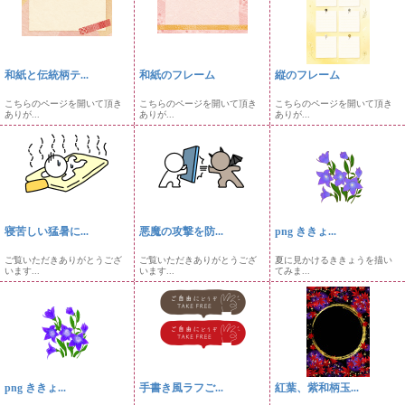
和紙と伝統柄テ...
和紙のフレーム
縦のフレーム
こちらのページを開いて頂き
こちらのページを開いて頂き
こちらのページを開いて頂き
ありが...
ありが...
ありが...
寝苦しい猛暑に...
悪魔の攻撃を防...
png ききょ...
ご覧いただきありがとうござ
ご覧いただきありがとうござ
夏に見かけるききょうを描い
います...
います...
てみま...
png ききょ...
手書き風ラフご...
紅葉、紫和柄玉...