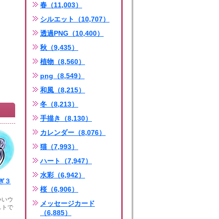
春（11,003）
シルエット（10,707）
透過PNG（10,400）
秋（9,435）
植物（8,560）
png（8,549）
和風（8,215）
冬（8,213）
手描き（8,130）
カレンダー（8,076）
猫（7,993）
ハート（7,947）
水彩（6,942）
ぎ３
桜（6,906）
いいウ
メッセージカード
ストで
（6,885）