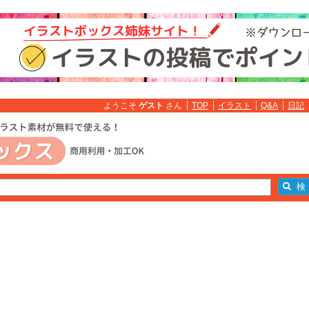
ようこそ
ゲスト
さん
TOP
イラスト
Q&A
日記