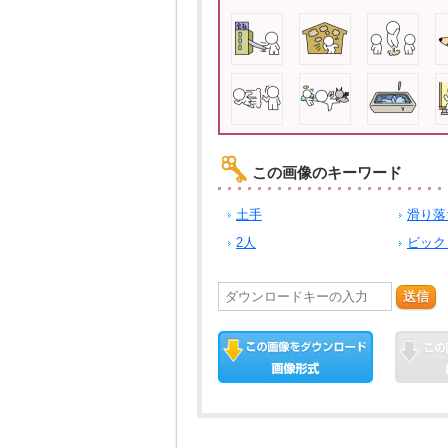
この画像のキーワード
土手
滑り落
2人
ビック
送信