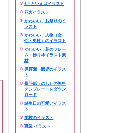
6月といえばイラスト
花火イラスト
かわいい！お祭りのイ
ラスト
かわいい！人物（女
性・男性）のイラスト
かわいい！花のフレー
ム・飾り枠イラスト素
材
保育園・園児のイラス
ト
熨斗紙（のし）の無料
テンプレートをダウン
ロード
誕生日の可愛いイラス
ト
学校のイラスト
職業 イラスト