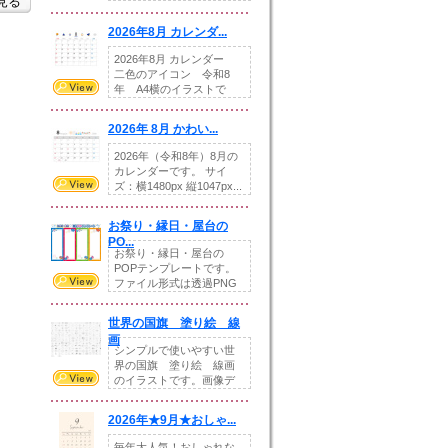
を見る
りの提...
2026年8月 カレンダ...
2026年8月 カレンダー
二色のアイコン 令和8
年 A4横のイラストで
す。8月をテ...
2026年 8月 かわい...
2026年（令和8年）8月の
カレンダーです。 サイ
ズ：横1480px 縦1047px...
お祭り・縁日・屋台の
PO...
お祭り・縁日・屋台の
POPテンプレートです。
ファイル形式は透過PNG
です。---太め...
世界の国旗 塗り絵 線
画
シンプルで使いやすい世
界の国旗 塗り絵 線画
のイラストです。画像デ
ータとEPSデータ...
2026年★9月★おしゃ...
毎年大人気！おしゃれな