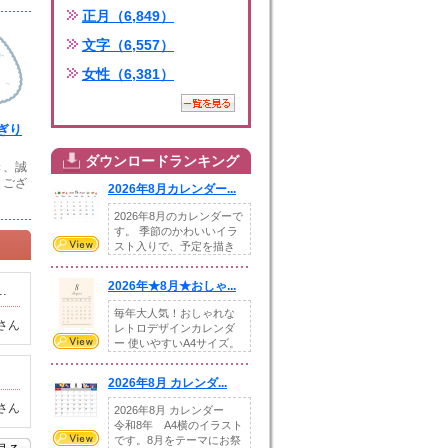
正月（6,849）
文字（6,557）
女性（6,381）
ぎり
ダウンロードランキング
き、誠
うござ
2026年8月カレンダー...
2026年8月のカレンダーで
す。 季節のかわいいイラ
スト入りで、予定を描き
込めるスペ...
2026年★8月★おしゃ...
.
毎年大人気！おしゃれな
さん
レトロデザインカレンダ
ー 使いやすいA4サイズ。
illust...
2026年8月 カレンダ...
さん
2026年8月 カレンダー
令和8年 A4横のイラスト
です。8月をテーマにお祭