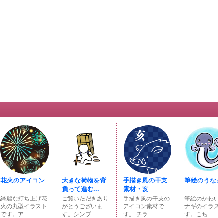
花火のアイコン
大きな荷物を背
手描き風の干支
筆絵のうな
負って進む...
素材・亥
綺麗な打ち上げ花
ご覧いただきあり
手描き風の干支の
筆絵のかわ
火の丸型イラスト
がとうございま
アイコン素材で
ナギのイラ
です。ア...
す。シンプ...
す。 チラ...
す。こち...