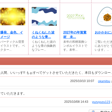
爆発、金色、イ
くねくねした波
2027年の年賀素
おかかおに
メージ
のような青...
材 未...
パーティクル背景
くねくねした波の
未年の和柄装飾シ
ご覧いただ
イラストです。 ベ
ような青の抽象的
ンボルイラストで
にありがと
クター...
なフレー...
す。未年...
います。...
間、いいっす!! もぉすべてゲットさせていただきたく、本日もダウンロー..
2025/10/10 10:07
okamitsu
せていただきます。
2025/10/08 14:43
yuzuyuzu123