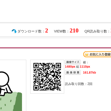
2
210
ダウンロード数：
VIEW数：
QR読み取り数：
横：
1480px
縦:
1110px
161.87kb
読み取り回数：
2
回