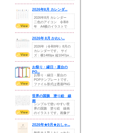
りの提...
2026年8月 カレンダ...
2026年8月 カレンダー
二色のアイコン 令和8
年 A4横のイラストで
す。8月をテ...
2026年 8月 かわい...
2026年（令和8年）8月の
カレンダーです。 サイ
ズ：横1480px 縦1047px...
お祭り・縁日・屋台の
PO...
お祭り・縁日・屋台の
POPテンプレートです。
ファイル形式は透過PNG
です。---太め...
世界の国旗 塗り絵 線
画
シンプルで使いやすい世
界の国旗 塗り絵 線画
のイラストです。画像デ
ータとEPSデータ...
2026年★9月★おしゃ...
毎年大人気！おしゃれな