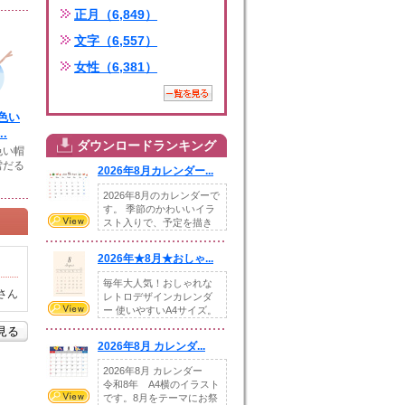
正月（6,849）
文字（6,557）
女性（6,381）
色い
.
ダウンロードランキング
色い帽
雪だる
2026年8月カレンダー...
2026年8月のカレンダーで
す。 季節のかわいいイラ
スト入りで、予定を描き
込めるスペ...
2026年★8月★おしゃ...
毎年大人気！おしゃれな
さん
レトロデザインカレンダ
ー 使いやすいA4サイズ。
illust...
を見る
2026年8月 カレンダ...
2026年8月 カレンダー
令和8年 A4横のイラスト
です。8月をテーマにお祭