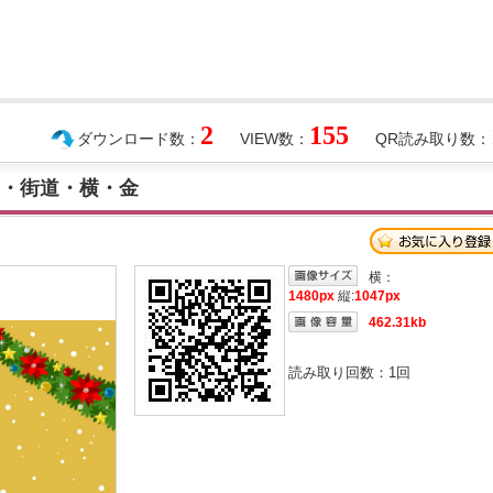
2
155
ダウンロード数：
VIEW数：
QR読み取り数：
み・街道・横・金
横：
1480px
縦:
1047px
462.31kb
読み取り回数：
1
回