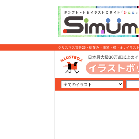
クリスマス背景25・街並み・街道・横・金 : イラス