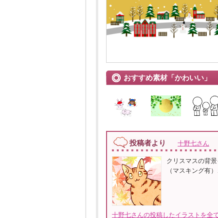
おすすめ素材「かわいい」
投稿者より
十野七さん
クリスマスの背景
（マスキング有）、
十野七さんの投稿したイラストを全て見