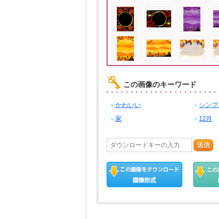
この画像のキーワード
かわいい
シンプ
家
12月
送信