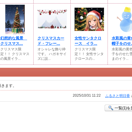
幻想的な風景
クリスマスカー
女性サンタクロ
水彩風の黄
クリスマス...
ド・フレー...
ース イラ...
帽子をのせ..
クリスマス限
オシャレな飾り枠
クリスマス限
水彩風の黄
定！！ クリスマス
です。 ハガキサイ
定！！ 女性サンタ
子をのせた
の風景イラ...
ズに設...
クロースの...
まのイラ...
頂きます。
2025/10/31 11:22
ふるさと明日香
一覧(1)