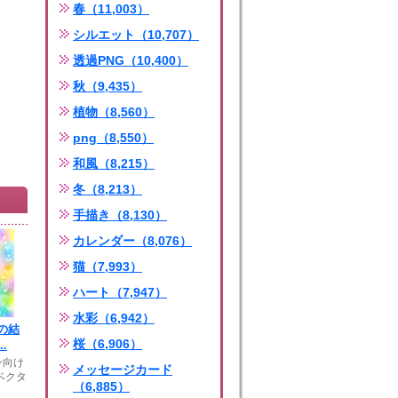
春（11,003）
シルエット（10,707）
透過PNG（10,400）
秋（9,435）
植物（8,560）
png（8,550）
和風（8,215）
冬（8,213）
手描き（8,130）
カレンダー（8,076）
猫（7,993）
ハート（7,947）
水彩（6,942）
の結
桜（6,906）
.
ン向け
メッセージカード
ベクタ
（6,885）