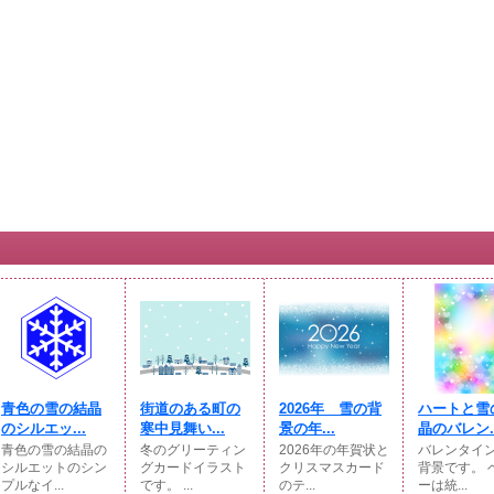
青色の雪の結晶
街道のある町の
2026年 雪の背
ハートと雪
のシルエッ...
寒中見舞い...
景の年...
晶のバレン..
青色の雪の結晶の
冬のグリーティン
2026年の年賀状と
バレンタイ
シルエットのシン
グカードイラスト
クリスマスカード
背景です。 
プルなイ...
です。 ...
のテ...
ーは統...