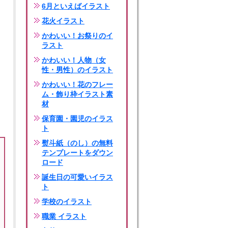
6月といえばイラスト
花火イラスト
かわいい！お祭りのイ
ラスト
かわいい！人物（女
性・男性）のイラスト
かわいい！花のフレー
ム・飾り枠イラスト素
材
保育園・園児のイラス
ト
熨斗紙（のし）の無料
テンプレートをダウン
ロード
誕生日の可愛いイラス
ト
学校のイラスト
職業 イラスト