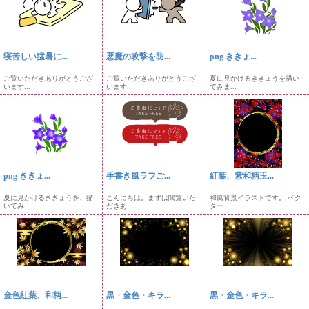
寝苦しい猛暑に...
悪魔の攻撃を防...
png ききょ...
ご覧いただきありがとうござ
ご覧いただきありがとうござ
夏に見かけるききょうを描い
います...
います...
てみま...
png ききょ...
手書き風ラフご...
紅葉、紫和柄玉...
夏に見かけるききょうを、描
こんにちは。まずは閲覧いた
和風背景イラストです。 ベク
いてみ...
だきあ...
ター...
金色紅葉、和柄...
黒・金色・キラ...
黒・金色・キラ...