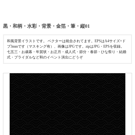
黒・和柄・水彩・背景・金箔・筆・縦01
和風背景イラストです。 ベクターは統合されてます。EPSはA4サイズ+ド
ブ3mmです（マスキング有）、画像はJPGです。zipはJPG・EPSを収録。
七五三・お歳暮・年賀状・お正月・成人式・節分・春節・ひな祭り・結婚
式・ブライダルなど和のイベント演出にどうぞ