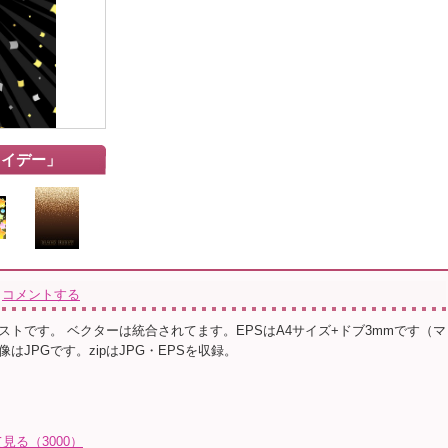
ライデー」
コメントする
ストです。 ベクターは統合されてます。EPSはA4サイズ+ドブ3mmです（マ
はJPGです。zipはJPG・EPSを収録。
る（3000）