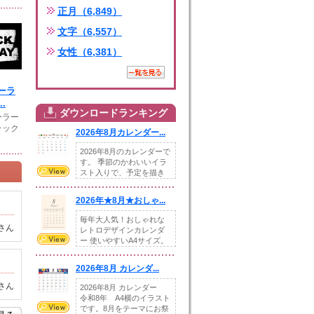
正月（6,849）
文字（6,557）
女性（6,381）
ーラ
.
ダウンロードランキング
ーラー
ラック
2026年8月カレンダー...
2026年8月のカレンダーで
す。 季節のかわいいイラ
スト入りで、予定を描き
込めるスペ...
2026年★8月★おしゃ...
毎年大人気！おしゃれな
さん
レトロデザインカレンダ
ー 使いやすいA4サイズ。
illust...
2026年8月 カレンダ...
さん
2026年8月 カレンダー
令和8年 A4横のイラスト
です。8月をテーマにお祭