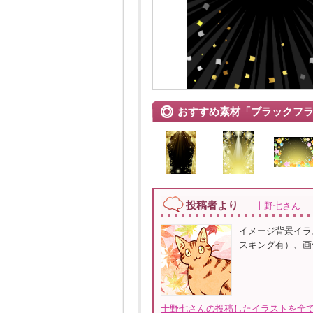
おすすめ素材「ブラックフ
投稿者より
十野七さん
イメージ背景イラ
スキング有）、画像
十野七さんの投稿したイラストを全て見