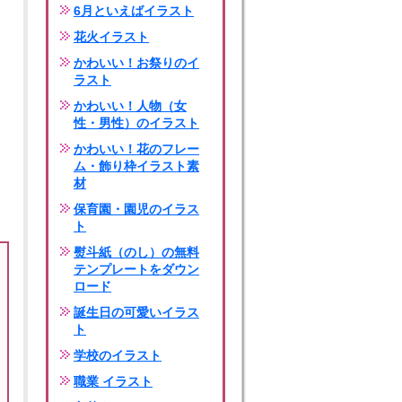
6月といえばイラスト
花火イラスト
かわいい！お祭りのイ
ラスト
かわいい！人物（女
性・男性）のイラスト
かわいい！花のフレー
ム・飾り枠イラスト素
材
保育園・園児のイラス
ト
熨斗紙（のし）の無料
テンプレートをダウン
ロード
誕生日の可愛いイラス
ト
学校のイラスト
職業 イラスト