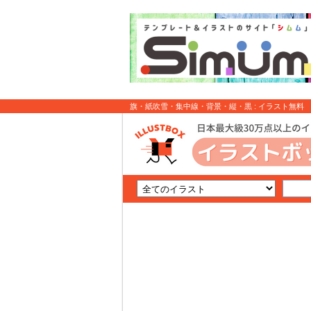
旗・紙吹雪・集中線・背景・縦・黒 : イラスト無料