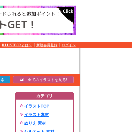
ILLUSTBOXとは？
新規会員登録
ログイン
全てのイラストを見る!
カテゴリ
イラストTOP
イラスト素材
ぬりえ 素材
シルエット 素材