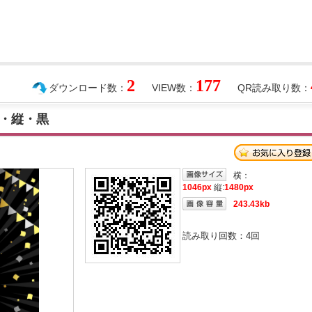
2
177
ダウンロード数：
VIEW数：
QR読み取り数：
・縦・黒
横：
1046px
縦:
1480px
243.43kb
読み取り回数：
4
回