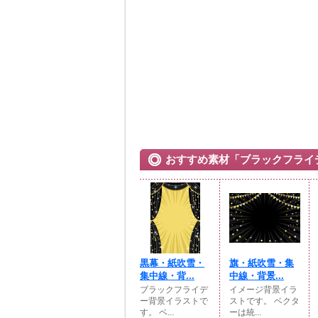
おすすめ素材「ブラックフライ
黒幕・紙吹雪・
旗・紙吹雪・集
集中線・背...
中線・背景...
ブラックフライデ
イメージ背景イラ
ー背景イラストで
ストです。 ベクタ
す。 ベ...
ーは統...