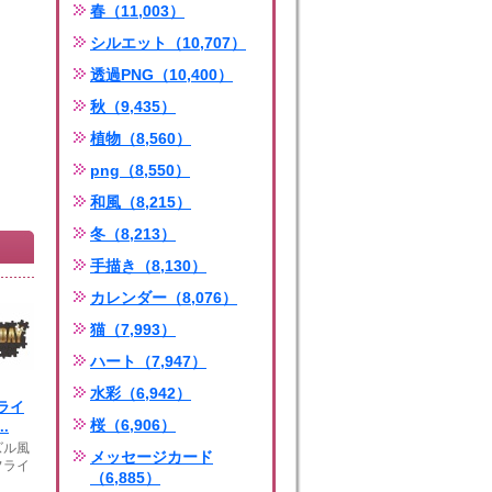
春（11,003）
シルエット（10,707）
透過PNG（10,400）
秋（9,435）
植物（8,560）
png（8,550）
和風（8,215）
冬（8,213）
手描き（8,130）
カレンダー（8,076）
猫（7,993）
ハート（7,947）
水彩（6,942）
ライ
桜（6,906）
.
ズル風
メッセージカード
フライ
（6,885）