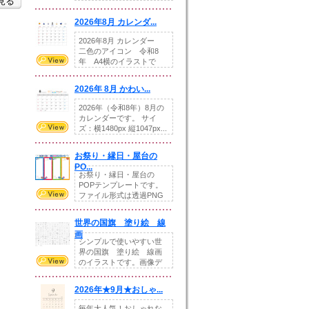
を見る
りの提...
2026年8月 カレンダ...
2026年8月 カレンダー
二色のアイコン 令和8
年 A4横のイラストで
す。8月をテ...
2026年 8月 かわい...
2026年（令和8年）8月の
カレンダーです。 サイ
ズ：横1480px 縦1047px...
お祭り・縁日・屋台の
PO...
お祭り・縁日・屋台の
POPテンプレートです。
ファイル形式は透過PNG
です。---太め...
世界の国旗 塗り絵 線
画
シンプルで使いやすい世
界の国旗 塗り絵 線画
のイラストです。画像デ
ータとEPSデータ...
2026年★9月★おしゃ...
毎年大人気！おしゃれな