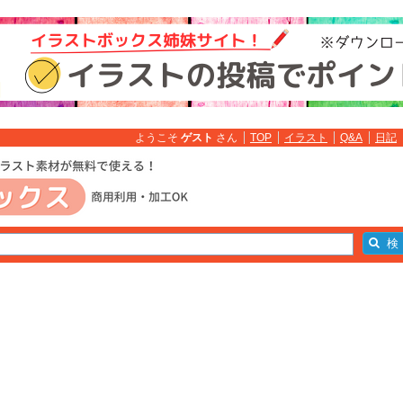
ようこそ
ゲスト
さん
TOP
イラスト
Q&A
日記