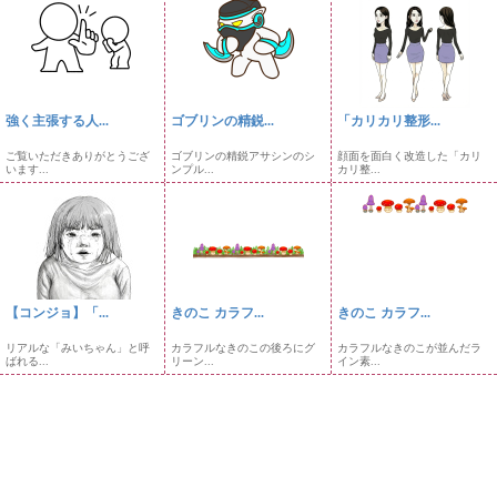
強く主張する人...
ゴブリンの精鋭...
「カリカリ整形...
ご覧いただきありがとうござ
ゴブリンの精鋭アサシンのシ
顔面を面白く改造した「カリ
います...
ンプル...
カリ整...
【コンジョ】「...
きのこ カラフ...
きのこ カラフ...
リアルな「みいちゃん」と呼
カラフルなきのこの後ろにグ
カラフルなきのこが並んだラ
ばれる...
リーン...
イン素...