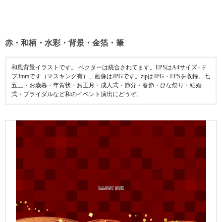
赤・和柄・水彩・背景・金箔・筆
和風背景イラストです。 ベクターは統合されてます。EPSはA4サイズ+ド
ブ3mmです（マスキング有）、画像はJPGです。zipはJPG・EPSを収録。七
五三・お歳暮・年賀状・お正月・成人式・節分・春節・ひな祭り・結婚
式・ブライダルなど和のイベント演出にどうぞ。