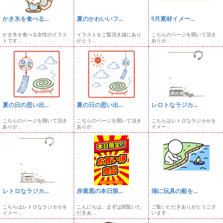
かき氷を食べる...
夏のかわいいフ...
9月素材イメー...
かき氷を食べる女性のイラス
イラストをご覧頂き誠にあり
こちらのページを開いて頂き
トです...
がとう...
ありが...
夏の日の思い出...
夏の日の思い出...
レロトなラジカ...
こちらのページを開いて頂き
こちらのページを開いて頂き
こちらはレトロなラジカセを
ありが...
ありが...
イメー...
レトロなラジカ...
赤黄黒の本日限...
湖に玩具の船を...
こちらはレトロなラジカセを
こんにちは。まずは閲覧いた
ご覧いただきありがとうござ
イメー...
だきあ...
います...