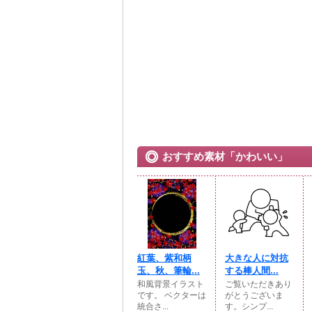
おすすめ素材「かわいい」
紅葉、紫和柄
大きな人に対抗
玉、秋、筆輪...
する棒人間...
和風背景イラスト
ご覧いただきあり
です。 ベクターは
がとうございま
統合さ...
す。シンプ...