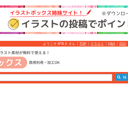
ようこそ
ゲスト
さん
TOP
イラスト
Q&A
日記