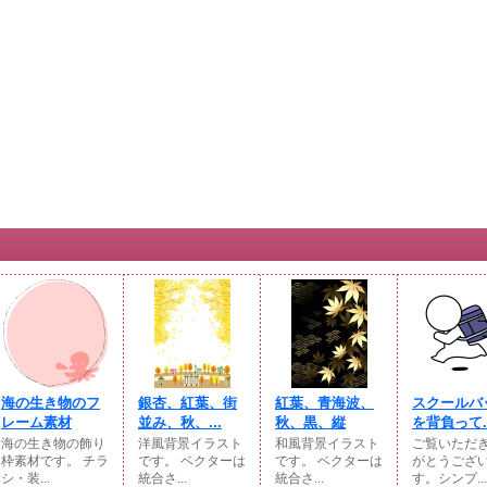
海の生き物のフ
銀杏、紅葉、街
紅葉、青海波、
スクールバ
レーム素材
並み、秋、...
秋、黒、縦
を背負って..
海の生き物の飾り
洋風背景イラスト
和風背景イラスト
ご覧いただ
枠素材です。 チラ
です。 ベクターは
です。 ベクターは
がとうござ
シ・装...
統合さ...
統合さ...
す。シンプ...