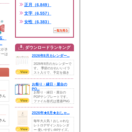
正月（6,849）
文字（6,557）
女性（6,383）
玉、
.
ダウンロードランキング
はがき
ターは
2026年8月カレンダー...
2026年8月のカレンダーで
す。 季節のかわいいイラ
スト入りで、予定を描き
込めるスペ...
お祭り・縁日・屋台の
PO...
お祭り・縁日・屋台の
さん
POPテンプレートです。
ファイル形式は透過PNG
です。---太め...
2026年★8月★おしゃ...
さん
毎年大人気！おしゃれな
レトロデザインカレンダ
ー 使いやすいA4サイズ。