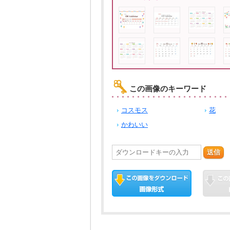
この画像のキーワード
コスモス
花
かわいい
送信