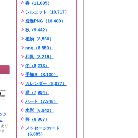
春（11,005）
シルエット（10,717）
透過PNG（10,400）
秋（9,442）
植物（8,560）
png（8,550）
和風（8,219）
冬（8,213）
手描き（8,130）
カレンダー（8,077）
猫（7,994）
ハート（7,948）
水彩（6,942）
ック
桜（6,907）
.
きあり
メッセージカード
いま
（6,885）