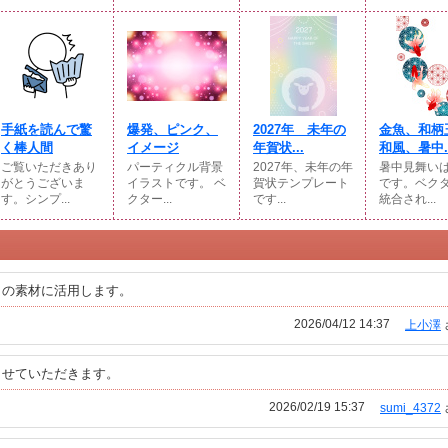
手紙を読んで驚
爆発、ピンク、
2027年 未年の
金魚、和柄
く棒人間
イメージ
年賀状...
和風、暑中..
ご覧いただきあり
パーティクル背景
2027年、未年の年
暑中見舞い
がとうございま
イラストです。 ベ
賀状テンプレート
です。ベク
す。シンプ...
クター...
です...
統合され...
しの素材に活用します。
2026/04/12 14:37
上小澤
させていただきます。
2026/02/19 15:37
sumi_4372