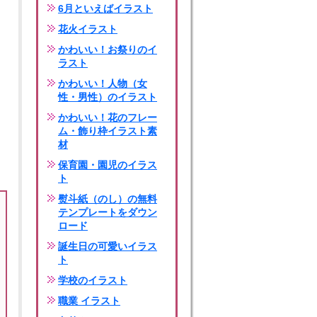
6月といえばイラスト
花火イラスト
かわいい！お祭りのイ
ラスト
かわいい！人物（女
性・男性）のイラスト
かわいい！花のフレー
ム・飾り枠イラスト素
材
保育園・園児のイラス
ト
熨斗紙（のし）の無料
テンプレートをダウン
ロード
誕生日の可愛いイラス
ト
学校のイラスト
職業 イラスト