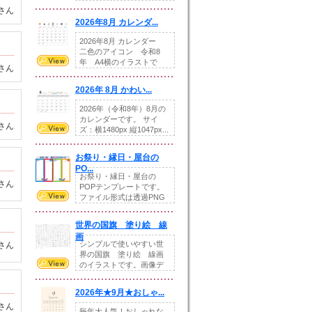
りの提...
さん
2026年8月 カレンダ...
2026年8月 カレンダー
二色のアイコン 令和8
年 A4横のイラストで
さん
す。8月をテ...
2026年 8月 かわい...
2026年（令和8年）8月の
カレンダーです。 サイ
さん
ズ：横1480px 縦1047px...
お祭り・縁日・屋台の
PO...
お祭り・縁日・屋台の
さん
POPテンプレートです。
ファイル形式は透過PNG
です。---太め...
世界の国旗 塗り絵 線
画
シンプルで使いやすい世
さん
界の国旗 塗り絵 線画
のイラストです。画像デ
ータとEPSデータ...
2026年★9月★おしゃ...
さん
毎年大人気！おしゃれな