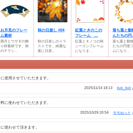
お月見のフレー
秋の日差し #04
紅葉ときのこの
落ち葉と動
ム素材
フレーム ...
んたちの円..
満月とウサギの飾
秋の日差しのイラ
紅葉とキノコの秋
落ち葉と動
り枠素材です。秋
ストです。綺麗な
シーズンフレーム
たちの円形
のチラシ...
葉に日差...
になりま...
ムになり...
シに使用させていただきます。
2025/11/14 18:13
6v6_0v0
資料に使わせていただきます。
2025/10/29 20:54
モモねっと
シに使わせて頂きます。