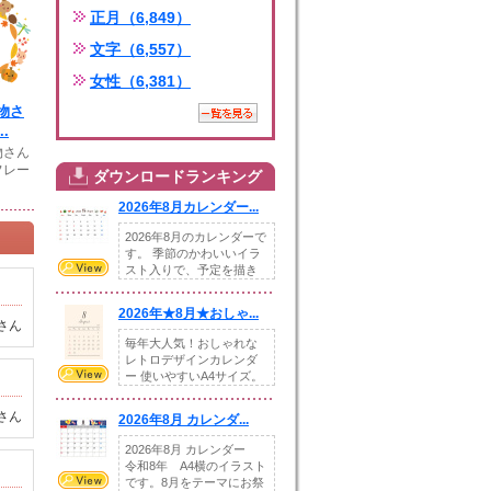
正月（6,849）
文字（6,557）
女性（6,381）
物さ
.
物さん
フレー
ダウンロードランキング
2026年8月カレンダー...
2026年8月のカレンダーで
す。 季節のかわいいイラ
スト入りで、予定を描き
込めるスペ...
2026年★8月★おしゃ...
さん
毎年大人気！おしゃれな
レトロデザインカレンダ
ー 使いやすいA4サイズ。
illust...
さん
2026年8月 カレンダ...
2026年8月 カレンダー
令和8年 A4横のイラスト
です。8月をテーマにお祭