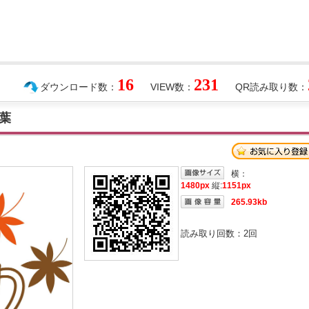
16
231
ダウンロード数：
VIEW数：
QR読み取り数：
葉
横：
1480px
縦:
1151px
265.93kb
読み取り回数：
2
回