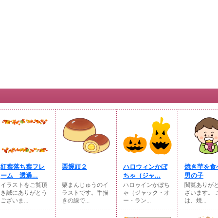
紅葉落ち葉フレ
栗饅頭２
ハロウィンかぼ
焼き芋を食
ーム 透過...
ちゃ（ジャ...
男の子
イラストをご覧頂
栗まんじゅうのイ
ハロゥインかぼち
閲覧ありが
き誠にありがとう
ラストです。手描
ゃ（ジャック・オ
ざいます。 
ございま...
きの線で...
ー・ラン...
は、焼...