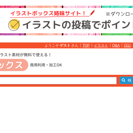
ようこそ
ゲスト
さん
TOP
イラスト
Q&A
日記