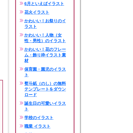
6月といえばイラスト
花火イラスト
かわいい！お祭りのイ
ラスト
かわいい！人物（女
性・男性）のイラスト
かわいい！花のフレー
ム・飾り枠イラスト素
材
保育園・園児のイラス
ト
熨斗紙（のし）の無料
テンプレートをダウン
ロード
誕生日の可愛いイラス
ト
学校のイラスト
職業 イラスト