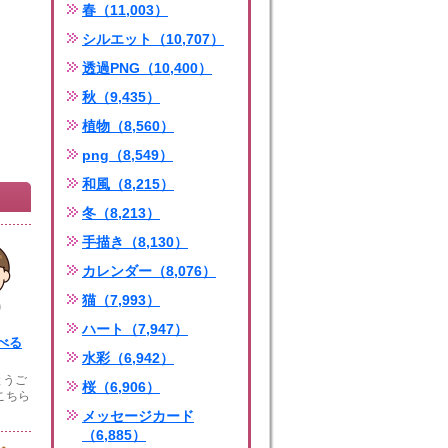
春（11,003）
シルエット（10,707）
透過PNG（10,400）
秋（9,435）
植物（8,560）
png（8,549）
和風（8,215）
冬（8,213）
手描き（8,130）
カレンダー（8,076）
猫（7,993）
ハート（7,947）
べる
水彩（6,942）
とうご
桜（6,906）
こちら
メッセージカード
（6,885）