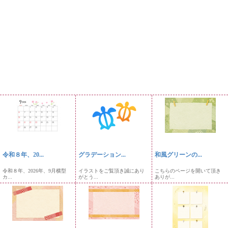
令和８年、20...
グラデーション...
和風グリーンの...
令和８年、2026年、9月横型
イラストをご覧頂き誠にあり
こちらのページを開いて頂き
カ...
がとう...
ありが...