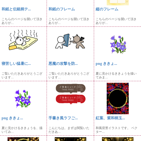
和紙と伝統柄テ...
和紙のフレーム
縦のフレーム
こちらのページを開いて頂き
こちらのページを開いて頂き
こちらのページを開いて頂き
ありが...
ありが...
ありが...
寝苦しい猛暑に...
悪魔の攻撃を防...
png ききょ...
ご覧いただきありがとうござ
ご覧いただきありがとうござ
夏に見かけるききょうを描い
います...
います...
てみま...
png ききょ...
手書き風ラフご...
紅葉、紫和柄玉...
夏に見かけるききょうを、描
こんにちは。まずは閲覧いた
和風背景イラストです。 ベク
いてみ...
だきあ...
ター...