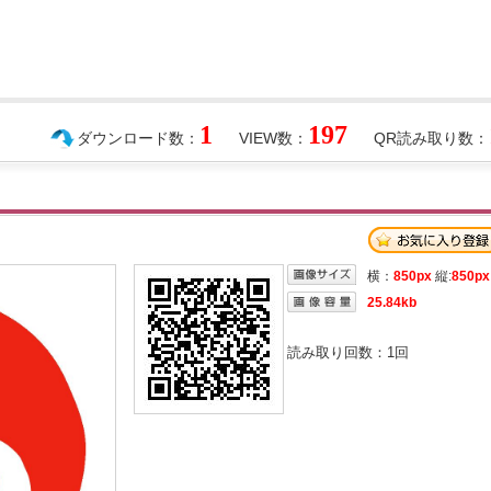
1
197
ダウンロード数：
VIEW数：
QR読み取り数：
横：
850px
縦:
850px
25.84kb
読み取り回数：
1
回