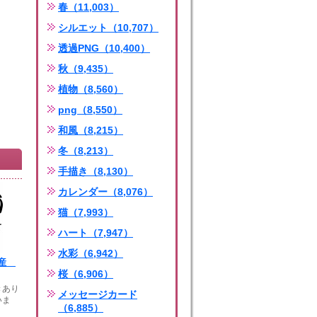
春（11,003）
シルエット（10,707）
透過PNG（10,400）
秋（9,435）
植物（8,560）
png（8,550）
和風（8,215）
冬（8,213）
手描き（8,130）
カレンダー（8,076）
猫（7,993）
ハート（7,947）
水彩（6,942）
国産
桜（6,906）
きあり
メッセージカード
いま
（6,885）