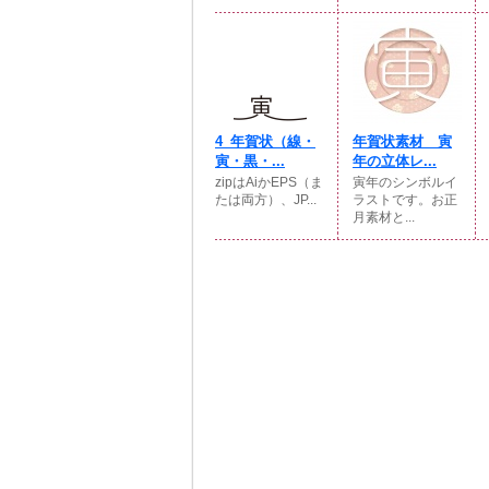
4_年賀状（線・
年賀状素材 寅
寅・黒・...
年の立体レ...
zipはAiかEPS（ま
寅年のシンボルイ
たは両方）、JP...
ラストです。お正
月素材と...