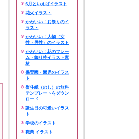
6月といえばイラスト
花火イラスト
かわいい！お祭りのイ
ラスト
かわいい！人物（女
性・男性）のイラスト
かわいい！花のフレー
ム・飾り枠イラスト素
材
保育園・園児のイラス
ト
熨斗紙（のし）の無料
テンプレートをダウン
ロード
誕生日の可愛いイラス
ト
学校のイラスト
職業 イラスト