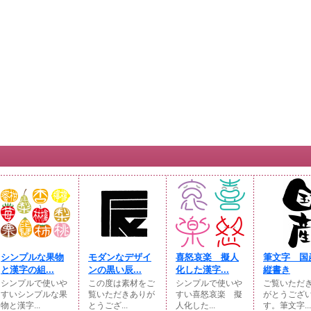
シンプルな果物
モダンなデザイ
喜怒哀楽 擬人
筆文字 
と漢字の組...
ンの黒い辰...
化した漢字...
縦書き
シンプルで使いや
この度は素材をご
シンプルで使いや
ご覧いただ
すいシンプルな果
覧いただきありが
すい喜怒哀楽 擬
がとうござ
物と漢字...
とうござ...
人化した...
す。筆文字...