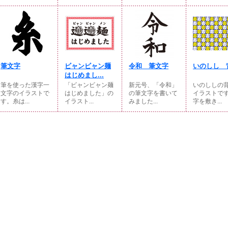
筆文字
ビャンビャン麺
令和 筆文字
いのしし 
はじめまし...
筆を使った漢字一
「ビャンビャン麺
新元号、「令和」
いのししの
文字のイラストで
はじめました」の
の筆文字を書いて
イラストで
す。糸は...
イラスト...
みました...
字を敷き...