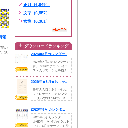
正月（6,849）
文字（6,557）
女性（6,381）
背景
ダウンロードランキング
背景の
す。漢
2026年8月カレンダー...
2026年8月のカレンダーで
す。 季節のかわいいイラ
スト入りで、予定を描き
込めるスペ...
2026年★8月★おしゃ...
毎年大人気！おしゃれな
レトロデザインカレンダ
ー 使いやすいA4サイズ。
illust...
2026年8月 カレンダ...
2026年8月 カレンダー
令和8年 A4横のイラスト
です。8月をテーマにお祭