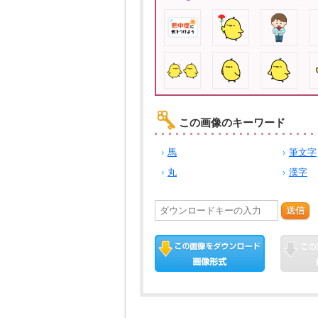
この画像のキーワード
馬
筆文字
丸
漢字
送信