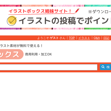
ようこそ
ゲスト
さん
TOP
イラスト
Q&A
日記