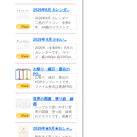
りの提...
2026年8月 カレンダ...
2026年8月 カレンダー
二色のアイコン 令和8
年 A4横のイラストで
す。8月をテ...
2026年 8月 かわい...
2026年（令和8年）8月の
カレンダーです。 サイ
ズ：横1480px 縦1047px...
お祭り・縁日・屋台の
PO...
お祭り・縁日・屋台の
POPテンプレートです。
ファイル形式は透過PNG
です。---太め...
世界の国旗 塗り絵 線
画
シンプルで使いやすい世
界の国旗 塗り絵 線画
のイラストです。画像デ
ータとEPSデータ...
2026年★9月★おしゃ...
毎年大人気！おしゃれな