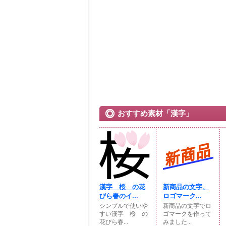
おすすめ素材「漢字」
漢字 桜 の花
新商品の文字、
びら春のイ...
ロゴマーク...
シンプルで使いや
新商品の文字でロ
すい漢字 桜 の
ゴマークを作って
花びら春...
みました...