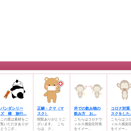
パンダシリー
正解・クマ（マ
外での飲み物の
コロナ対策
ズ 横 旅行...
スク）
飲み方 お...
スクをした..
この度は素材をご
閲覧ありがとうご
こちらはコロナウ
こちらはコ
覧いただきありが
ざいます。⠀こち
ィルス感染症対策
ィルス感染
とうござ...
らは、ク...
をイメー...
をイメー...