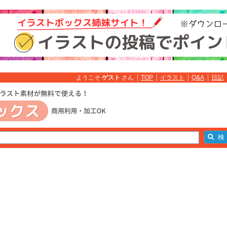
ようこそ
ゲスト
さん
TOP
イラスト
Q&A
日記