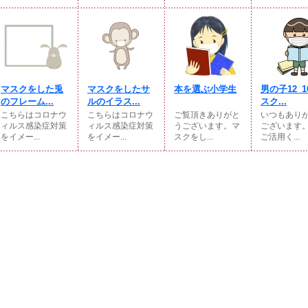
マスクをした兎
マスクをしたサ
本を選ぶ小学生
男の子12_
のフレーム...
ルのイラス...
スク...
こちらはコロナウ
こちらはコロナウ
ご覧頂きありがと
いつもあり
ィルス感染症対策
ィルス感染症対策
うございます。マ
ございます
をイメー...
をイメー...
スクをし...
ご活用く...