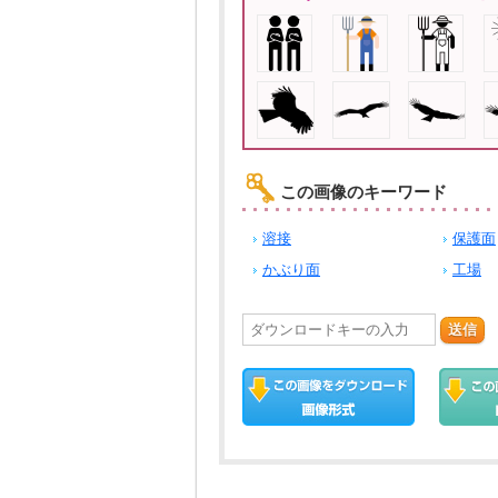
この画像のキーワード
溶接
保護面
かぶり面
工場
送信