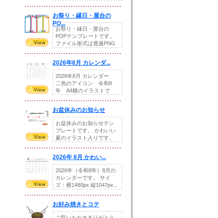
りの提...
お祭り・縁日・屋台の
PO...
お祭り・縁日・屋台の
POPテンプレートです。
ファイル形式は透過PNG
です。---太め...
2026年8月 カレンダ...
2026年8月 カレンダー
二色のアイコン 令和8
年 A4横のイラストで
す。8月をテ...
お盆休みのお知らせ
お盆休みのお知らせテン
プレートです。 かわいい
夏のイラスト入りです。
休業日の日付けを...
2026年 8月 かわい...
2026年（令和8年）8月の
カレンダーです。 サイ
ズ：横1480px 縦1047px...
お好み焼きとコテ
ご覧いただきありがとう