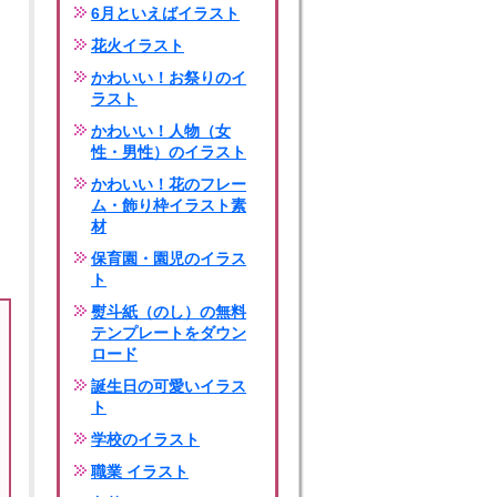
6月といえばイラスト
花火イラスト
かわいい！お祭りのイ
ラスト
かわいい！人物（女
性・男性）のイラスト
かわいい！花のフレー
ム・飾り枠イラスト素
材
保育園・園児のイラス
ト
熨斗紙（のし）の無料
テンプレートをダウン
ロード
誕生日の可愛いイラス
ト
学校のイラスト
職業 イラスト