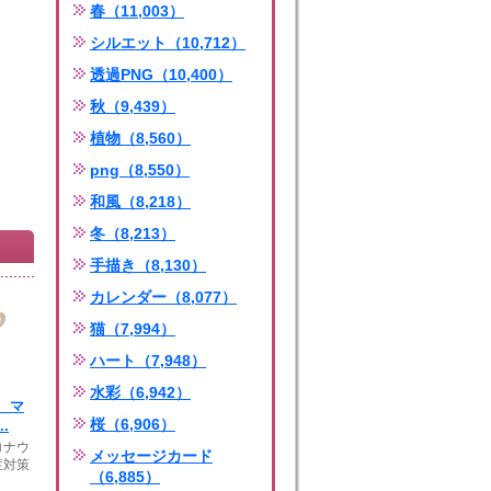
春（11,003）
シルエット（10,712）
透過PNG（10,400）
秋（9,439）
植物（8,560）
png（8,550）
和風（8,218）
冬（8,213）
手描き（8,130）
カレンダー（8,077）
猫（7,994）
ハート（7,948）
水彩（6,942）
 マ
桜（6,906）
.
ロナウ
メッセージカード
症対策
（6,885）