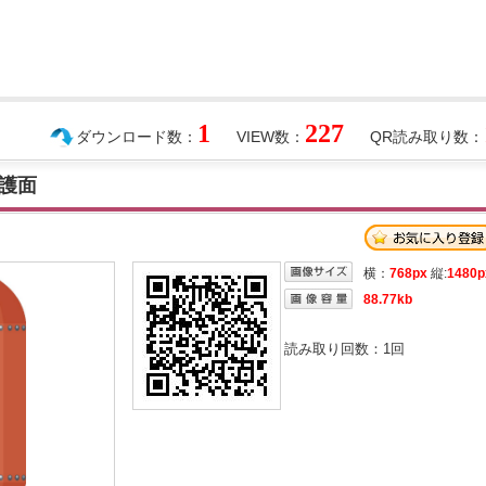
1
227
ダウンロード数：
VIEW数：
QR読み取り数：
護面
横：
768px
縦:
1480p
88.77kb
読み取り回数：
1
回