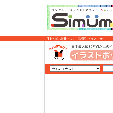
手持ち式の溶接マスク 保護面 : イラスト無料