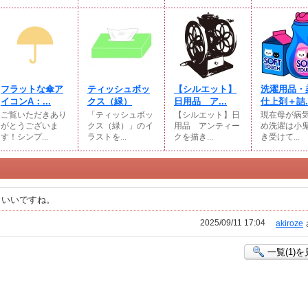
フラットな傘ア
ティッシュボッ
【シルエット】
洗濯用品・
イコンA：...
クス（緑）
日用品 ア...
仕上剤＋詰..
ご覧いただきあり
「ティッシュボッ
【シルエット】日
現在母が病
がとうございま
クス（緑）」のイ
用品 アンティー
め洗濯は小
す！シンプ...
ラストを...
クを描き...
き受けて...
トいいですね。
2025/09/11 17:04
akiroze
一覧(1)