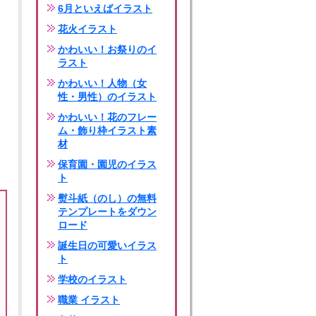
6月といえばイラスト
花火イラスト
かわいい！お祭りのイ
ラスト
かわいい！人物（女
性・男性）のイラスト
かわいい！花のフレー
ム・飾り枠イラスト素
材
保育園・園児のイラス
ト
熨斗紙（のし）の無料
テンプレートをダウン
ロード
誕生日の可愛いイラス
ト
学校のイラスト
職業 イラスト