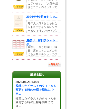
ございます。 「お好み焼
きとコテ」のイラストで
す。 ホームペー...
2026年★9月★おしゃ...
毎年大人気！おしゃれな
レトロデザインカレンダ
ー 使いやすいA4サイズ。
illust...
夏祭り 縁日チケット
テ...
夏祭り、おうち縁日、縁
日、屋台ごっこなどに使
えるお祭りチケットのフ
ォーマットです。Z...
最新日記
2023/01/21 13:06
投稿したイラストのタイトルを
変更する時の仕様を簡単にで
き...
投稿したイラストのタイトルを
変更する時の仕様を簡単にで
き...