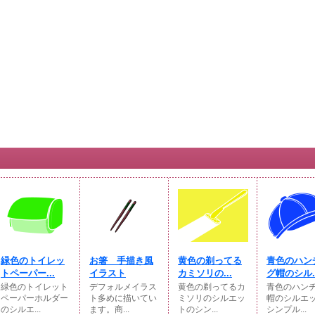
緑色のトイレッ
お箸 手描き風
黄色の剃ってる
青色のハン
トペーパー...
イラスト
カミソリの...
グ帽のシル..
緑色のトイレット
デフォルメイラス
黄色の剃ってるカ
青色のハン
ペーパーホルダー
ト多めに描いてい
ミソリのシルエッ
帽のシルエ
のシルエ...
ます。商...
トのシン...
シンプル...