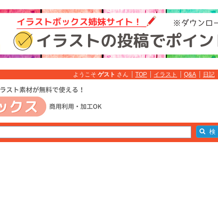
ようこそ
ゲスト
さん
TOP
イラスト
Q&A
日記