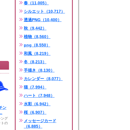
春（11,005）
シルエット（10,717）
透過PNG（10,400）
秋（9,442）
植物（8,560）
png（8,550）
和風（8,219）
冬（8,213）
手描き（8,130）
カレンダー（8,077）
猫（7,994）
ハート（7,948）
水彩（6,942）
チン
桜（6,907）
.
チング
メッセージカード
ットの
（6,885）