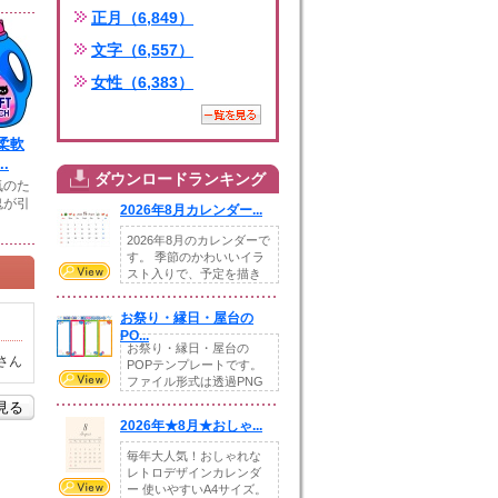
正月（6,849）
文字（6,557）
女性（6,383）
柔軟
.
ダウンロードランキング
気のた
鬼が引
2026年8月カレンダー...
2026年8月のカレンダーで
す。 季節のかわいいイラ
スト入りで、予定を描き
込めるスペ...
お祭り・縁日・屋台の
PO...
お祭り・縁日・屋台の
さん
POPテンプレートです。
ファイル形式は透過PNG
です。---太め...
を見る
2026年★8月★おしゃ...
毎年大人気！おしゃれな
レトロデザインカレンダ
ー 使いやすいA4サイズ。