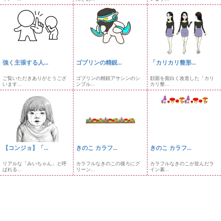
強く主張する人...
ゴブリンの精鋭...
「カリカリ整形...
ご覧いただきありがとうござ
ゴブリンの精鋭アサシンのシ
顔面を面白く改造した「カリ
います...
ンプル...
カリ整...
【コンジョ】「...
きのこ カラフ...
きのこ カラフ...
リアルな「みいちゃん」と呼
カラフルなきのこの後ろにグ
カラフルなきのこが並んだラ
ばれる...
リーン...
イン素...