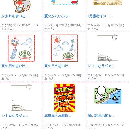
かき氷を食べる...
夏のかわいいフ...
9月素材イメー...
かき氷を食べる女性のイラス
イラストをご覧頂き誠にあり
こちらのページを開いて頂き
トです...
がとう...
ありが...
夏の日の思い出...
夏の日の思い出...
レロトなラジカ...
こちらのページを開いて頂き
こちらのページを開いて頂き
こちらはレトロなラジカセを
ありが...
ありが...
イメー...
レトロなラジカ...
赤黄黒の本日限...
湖に玩具の船を...
こちらはレトロなラジカセを
こんにちは。まずは閲覧いた
ご覧いただきありがとうござ
イメー...
だきあ...
います...