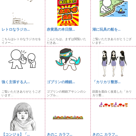
レトロなラジカ...
赤黄黒の本日限...
湖に玩具の船を...
こちらはレトロなラジカセを
こんにちは。まずは閲覧いた
ご覧いただきありがとうござ
イメー...
だきあ...
います...
強く主張する人...
ゴブリンの精鋭...
「カリカリ整形...
ご覧いただきありがとうござ
ゴブリンの精鋭アサシンのシ
顔面を面白く改造した「カリ
います...
ンプル...
カリ整...
【コンジョ】「...
きのこ カラフ...
きのこ カラフ...