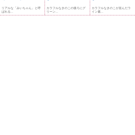
リアルな「みいちゃん」と呼
カラフルなきのこの後ろにグ
カラフルなきのこが並んだラ
ばれる...
リーン...
イン素...