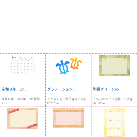
令和８年、20...
グラデーション...
和風グリーンの...
令和８年、2026年、9月横型
イラストをご覧頂き誠にあり
こちらのページを開いて頂き
カ...
がとう...
ありが...