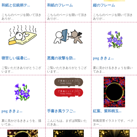
和紙と伝統柄テ...
和紙のフレーム
縦のフレーム
こちらのページを開いて頂き
こちらのページを開いて頂き
こちらのページを開いて頂き
ありが...
ありが...
ありが...
寝苦しい猛暑に...
悪魔の攻撃を防...
png ききょ...
ご覧いただきありがとうござ
ご覧いただきありがとうござ
夏に見かけるききょうを描い
います...
います...
てみま...
png ききょ...
手書き風ラフご...
紅葉、紫和柄玉...
夏に見かけるききょうを、描
こんにちは。まずは閲覧いた
和風背景イラストです。 ベク
いてみ...
だきあ...
ター...