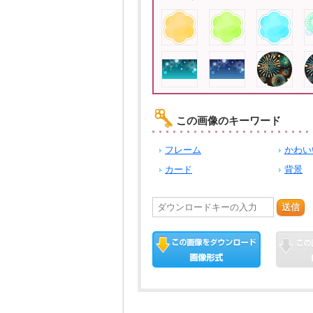
この画像のキーワード
フレーム
かわい
カード
背景
送信