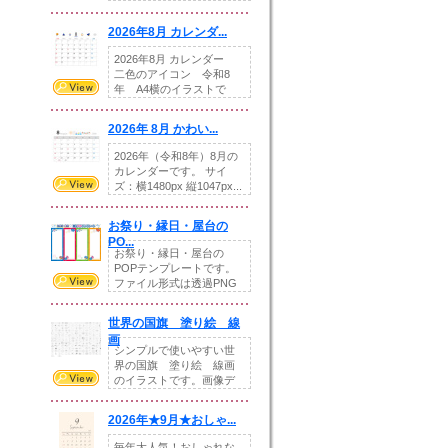
りの提...
2026年8月 カレンダ...
2026年8月 カレンダー
二色のアイコン 令和8
年 A4横のイラストで
す。8月をテ...
2026年 8月 かわい...
2026年（令和8年）8月の
カレンダーです。 サイ
ズ：横1480px 縦1047px...
お祭り・縁日・屋台の
PO...
お祭り・縁日・屋台の
POPテンプレートです。
ファイル形式は透過PNG
です。---太め...
世界の国旗 塗り絵 線
画
シンプルで使いやすい世
界の国旗 塗り絵 線画
のイラストです。画像デ
ータとEPSデータ...
2026年★9月★おしゃ...
毎年大人気！おしゃれな