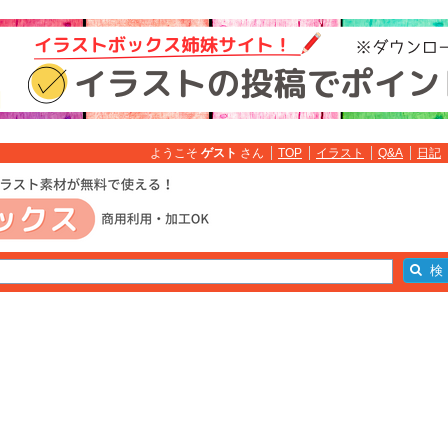
ようこそ
ゲスト
さん
TOP
イラスト
Q&A
日記