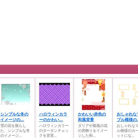
シンプルな冬の
ハロウィンカラ
かわいい赤色の
おしゃれな
イメージの...
ーのかわい...
和風背景
ブル模様の..
雪の花を散らし
ハロウィンカラー
ダリアや菊風の花
おしゃれな
た、シンプルな冬
のタータンチェッ
の房飾りをイメー
ル模様のカ
のイメージ...
クを背景...
ジした和...
ットにな...