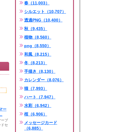
春（11,003）
シルエット（10,707）
透過PNG（10,400）
秋（9,435）
植物（8,560）
png（8,550）
和風（8,215）
冬（8,213）
手描き（8,130）
カレンダー（8,076）
猫（7,993）
ハート（7,947）
水彩（6,942）
マー
桜（6,906）
.
マーブ
メッセージカード
ードセ
（6,885）