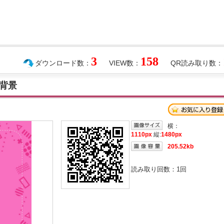
3
158
ダウンロード数：
VIEW数：
QR読み取り数：
背景
横：
1110px
縦:
1480px
205.52kb
読み取り回数：
1
回