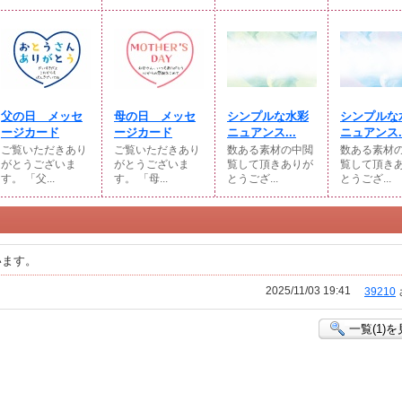
父の日 メッセ
母の日 メッセ
シンプルな水彩
シンプルな
ージカード
ージカード
ニュアンス...
ニュアンス..
ご覧いただきあり
ご覧いただきあり
数ある素材の中閲
数ある素材
がとうございま
がとうございま
覧して頂きありが
覧して頂き
す。 「父...
す。 「母...
とうござ...
とうござ...
います。
2025/11/03 19:41
39210
一覧(1)