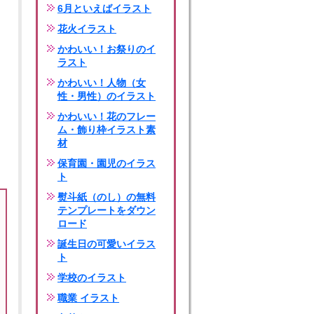
6月といえばイラスト
花火イラスト
かわいい！お祭りのイ
ラスト
かわいい！人物（女
性・男性）のイラスト
かわいい！花のフレー
ム・飾り枠イラスト素
材
保育園・園児のイラス
ト
熨斗紙（のし）の無料
テンプレートをダウン
ロード
誕生日の可愛いイラス
ト
学校のイラスト
職業 イラスト