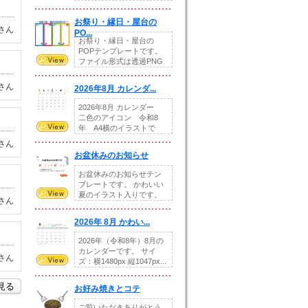
りの提...
お祭り・縁日・屋台の
さん
PO...
お祭り・縁日・屋台の
POPテンプレートです。
ファイル形式は透過PNG
です。---太め...
さん
2026年8月 カレンダ...
2026年8月 カレンダー
二色のアイコン 令和8
年 A4横のイラストで
す。8月をテ...
さん
お盆休みのお知らせ
お盆休みのお知らせテン
プレートです。 かわいい
夏のイラスト入りです。
さん
休業日の日付けを...
2026年 8月 かわい...
2026年（令和8年）8月の
カレンダーです。 サイ
さん
ズ：横1480px 縦1047px...
を見る
お好み焼きとコテ
ご覧いただきありがとう