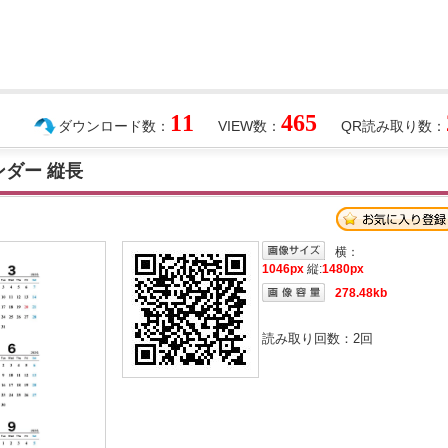
11
465
ダウンロード数：
VIEW数：
QR読み取り数：
ンダー 縦長
横：
1046px
縦:
1480px
278.48kb
読み取り回数：
2
回