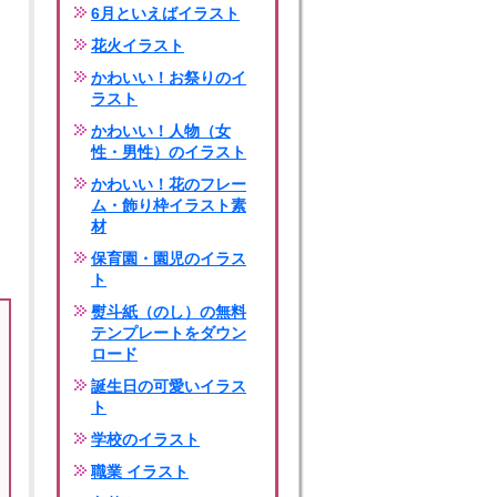
6月といえばイラスト
花火イラスト
かわいい！お祭りのイ
ラスト
かわいい！人物（女
性・男性）のイラスト
かわいい！花のフレー
ム・飾り枠イラスト素
材
保育園・園児のイラス
ト
熨斗紙（のし）の無料
テンプレートをダウン
ロード
誕生日の可愛いイラス
ト
学校のイラスト
職業 イラスト