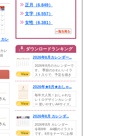
正月（6,849）
文字（6,557）
女性（6,381）
月 カレ
ダウンロードランキング
 カレ
8
2026年8月カレンダー...
2026年8月のカレンダーで
す。 季節のかわいいイラ
スト入りで、予定を描き
込めるスペ...
2026年★8月★おしゃ...
毎年大人気！おしゃれな
さん
レトロデザインカレンダ
ー 使いやすいA4サイズ。
illust...
2026年8月 カレンダ...
さん
2026年8月 カレンダー
令和8年 A4横のイラスト
です。8月をテーマにお祭