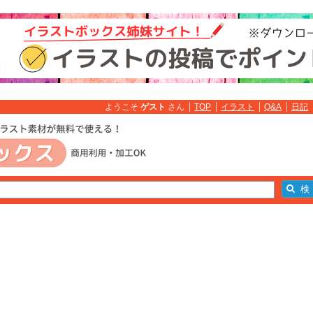
ようこそ
ゲスト
さん
TOP
イラスト
Q&A
日記