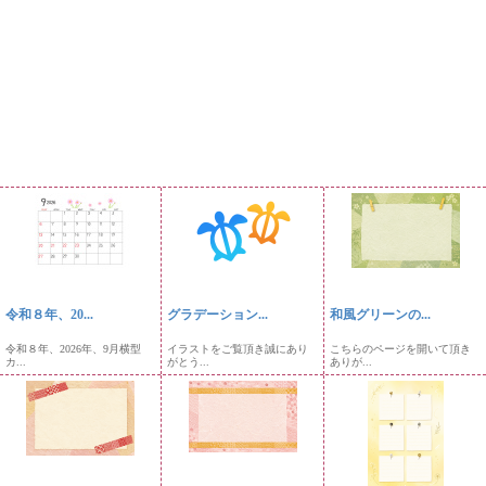
令和８年、20...
グラデーション...
和風グリーンの...
令和８年、2026年、9月横型
イラストをご覧頂き誠にあり
こちらのページを開いて頂き
カ...
がとう...
ありが...