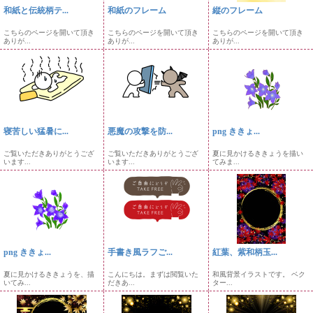
和紙と伝統柄テ...
和紙のフレーム
縦のフレーム
こちらのページを開いて頂き
こちらのページを開いて頂き
こちらのページを開いて頂き
ありが...
ありが...
ありが...
寝苦しい猛暑に...
悪魔の攻撃を防...
png ききょ...
ご覧いただきありがとうござ
ご覧いただきありがとうござ
夏に見かけるききょうを描い
います...
います...
てみま...
png ききょ...
手書き風ラフご...
紅葉、紫和柄玉...
夏に見かけるききょうを、描
こんにちは。まずは閲覧いた
和風背景イラストです。 ベク
いてみ...
だきあ...
ター...