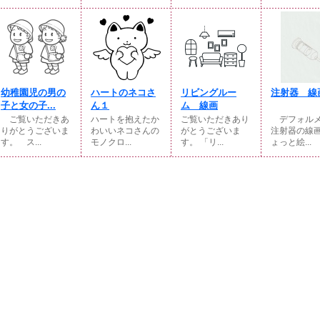
幼稚園児の男の
ハートのネコさ
リビングルー
注射器 線
子と女の子...
ん１
ム 線画
ご覧いただきあ
ハートを抱えたか
ご覧いただきあり
デフォルメ
りがとうございま
わいいネコさんの
がとうございま
注射器の線
す。 ス...
モノクロ...
す。 「リ...
ょっと絵...