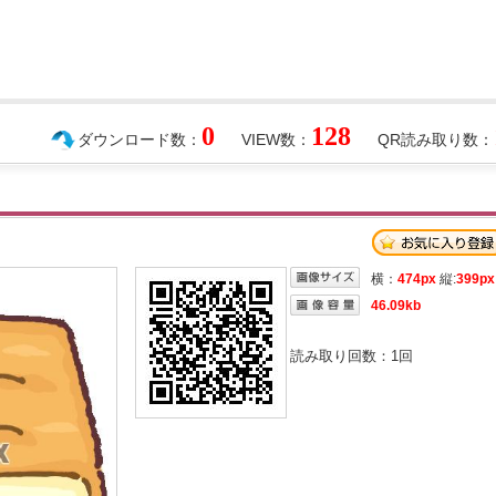
0
128
ダウンロード数：
VIEW数：
QR読み取り数：
横：
474px
縦:
399px
46.09kb
読み取り回数：
1
回