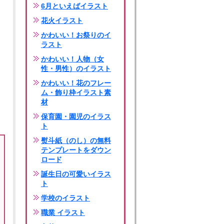
6月といえばイラスト
花火イラスト
かわいい！お祭りのイ
ラスト
かわいい！人物（女
性・男性）のイラスト
かわいい！花のフレー
ム・飾り枠イラスト素
材
保育園・園児のイラス
ト
熨斗紙（のし）の無料
テンプレートをダウン
ロード
誕生日の可愛いイラス
ト
学校のイラスト
職業 イラスト