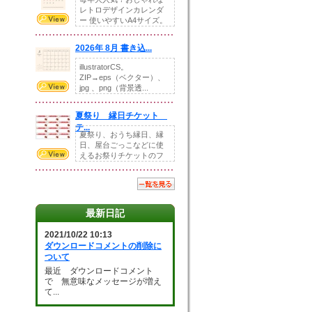
レトロデザインカレンダ
ー 使いやすいA4サイズ。
illust...
2026年 8月 書き込...
illustratorCS。
ZIP→eps（ベクター）、
jpg 、png（背景透...
夏祭り 縁日チケット
テ...
夏祭り、おうち縁日、縁
日、屋台ごっこなどに使
えるお祭りチケットのフ
ォーマットです。Z...
最新日記
2021/10/22 10:13
ダウンロードコメントの削除に
ついて
最近 ダウンロードコメント
で 無意味なメッセージが増え
て...