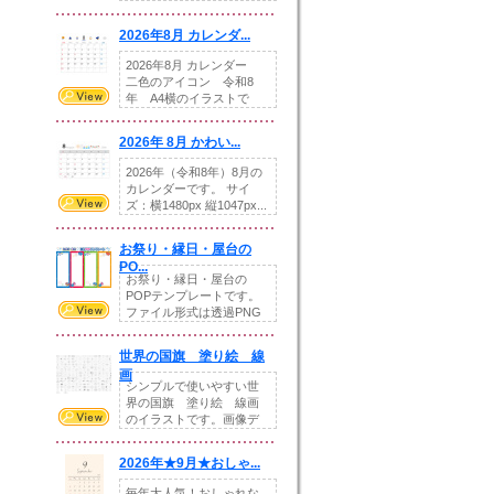
りの提...
2026年8月 カレンダ...
2026年8月 カレンダー
二色のアイコン 令和8
年 A4横のイラストで
す。8月をテ...
2026年 8月 かわい...
2026年（令和8年）8月の
カレンダーです。 サイ
ズ：横1480px 縦1047px...
お祭り・縁日・屋台の
PO...
お祭り・縁日・屋台の
POPテンプレートです。
ファイル形式は透過PNG
です。---太め...
世界の国旗 塗り絵 線
画
シンプルで使いやすい世
界の国旗 塗り絵 線画
のイラストです。画像デ
ータとEPSデータ...
2026年★9月★おしゃ...
毎年大人気！おしゃれな