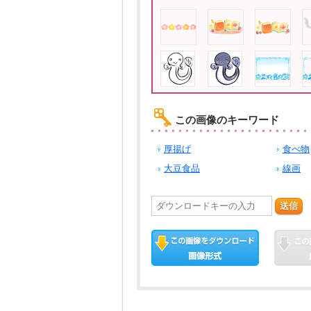
この画像のキーワード
厚揚げ
食べ物
大豆食品
線画
送信