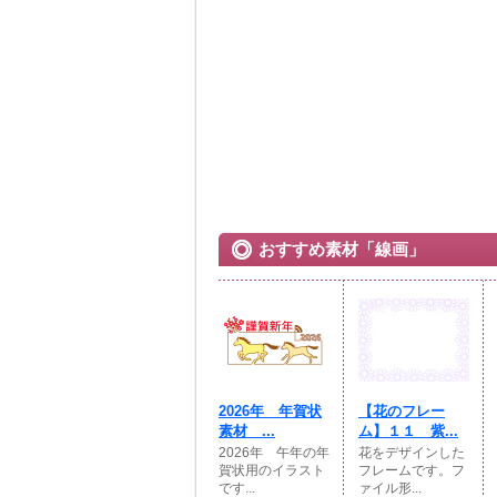
おすすめ素材「線画」
2026年 年賀状
【花のフレー
素材 ...
ム】１１ 紫...
2026年 午年の年
花をデザインした
賀状用のイラスト
フレームです。フ
です...
ァイル形...