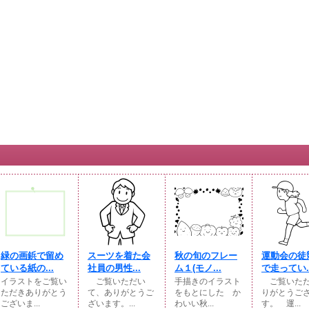
緑の画鋲で留め
スーツを着た会
秋の旬のフレー
運動会の徒
ている紙の...
社員の男性...
ム１(モノ...
で走ってい..
イラストをご覧い
ご覧いただい
手描きのイラスト
ご覧いただ
ただきありがとう
て、ありがとうご
をもとにした か
りがとうご
ございま...
ざいます。...
わいい秋...
す。 運...