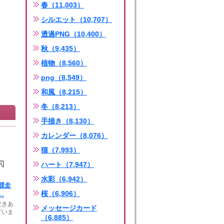
春（11,003）
シルエット（10,707）
透過PNG（10,400）
秋（9,435）
植物（8,560）
png（8,549）
和風（8,215）
冬（8,213）
手描き（8,130）
カレンダー（8,076）
猫（7,993）
ハート（7,947）
水彩（6,942）
競走
桜（6,906）
.
きあ
メッセージカード
ざいま
（6,885）