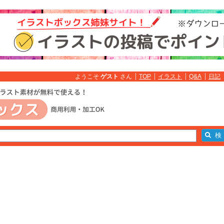
ようこそ
ゲスト
さん
TOP
イラスト
Q&A
日記