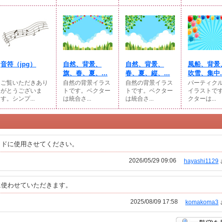
音符（jpg）
自然、背景、
自然、背景、
風船、背景
旗、春、夏、...
春、夏、縦、...
吹雪、集中..
ご覧いただきあり
自然の背景イラス
自然の背景イラス
パーティク
がとうございま
トです。ベクター
トです。ベクター
イラストで
す。シンプ...
は統合さ...
は統合さ...
クターは...
イドに使用させてください。
2026/05/29 09:06
hayashi1129
に使わせていただきます。
2025/08/09 17:58
komakoma3