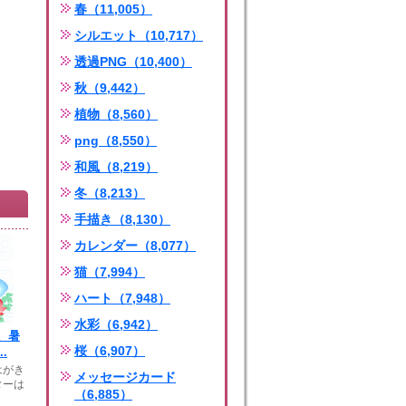
春（11,005）
シルエット（10,717）
透過PNG（10,400）
秋（9,442）
植物（8,560）
png（8,550）
和風（8,219）
冬（8,213）
手描き（8,130）
カレンダー（8,077）
猫（7,994）
ハート（7,948）
水彩（6,942）
、暑
桜（6,907）
.
はがき
メッセージカード
ターは
（6,885）