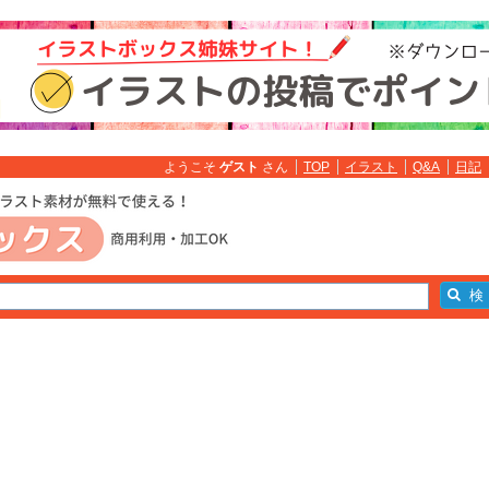
ようこそ
ゲスト
さん
TOP
イラスト
Q&A
日記