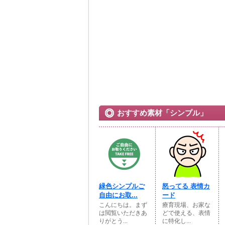
おすすめ素材「シンプル」
緑色シンプルご
怒ってる 表情カ
自由にお取...
ード
こんにちは。まず
療育現場、お家な
は閲覧いただきあ
どで使える、表情
りがとう...
に特化し...