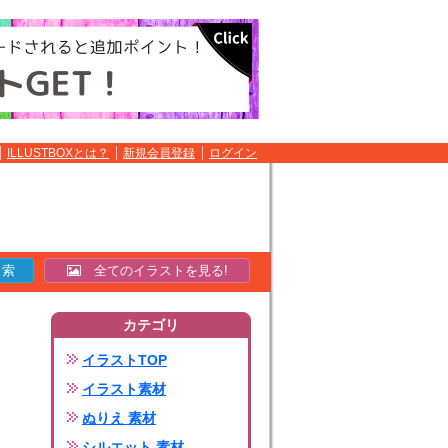
ILLUSTBOXとは？
新規会員登録
ログイン
全てのイラストを見る!
カテゴリ
イラストTOP
イラスト素材
ぬりえ 素材
シルエット 素材