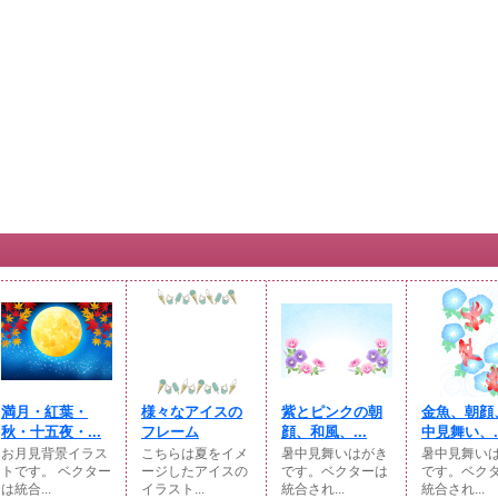
満月・紅葉・
様々なアイスの
紫とピンクの朝
金魚、朝顔
秋・十五夜・...
フレーム
顔、和風、...
中見舞い、..
お月見背景イラス
こちらは夏をイメ
暑中見舞いはがき
暑中見舞い
トです。 ベクター
ージしたアイスの
です。ベクターは
です。ベク
は統合...
イラスト...
統合され...
統合され...