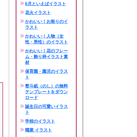
6月といえばイラスト
花火イラスト
かわいい！お祭りのイ
ラスト
かわいい！人物（女
性・男性）のイラスト
かわいい！花のフレー
ム・飾り枠イラスト素
材
保育園・園児のイラス
ト
熨斗紙（のし）の無料
テンプレートをダウン
ロード
誕生日の可愛いイラス
ト
学校のイラスト
職業 イラスト