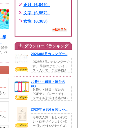
正月（6,849）
文字（6,557）
女性（6,383）
、紙
.
ダウンロードランキング
ル背景
す。ベ
2026年8月カレンダー...
2026年8月のカレンダーで
す。 季節のかわいいイラ
スト入りで、予定を描き
込めるスペ...
お祭り・縁日・屋台の
PO...
お祭り・縁日・屋台の
さん
POPテンプレートです。
ファイル形式は透過PNG
です。---太め...
2026年★8月★おしゃ...
さん
毎年大人気！おしゃれな
レトロデザインカレンダ
ー 使いやすいA4サイズ。