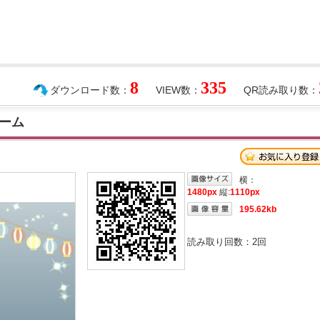
8
335
ダウンロード数：
VIEW数：
QR読み取り数：
ーム
横：
1480px
縦:
1110px
195.62kb
読み取り回数：
2
回