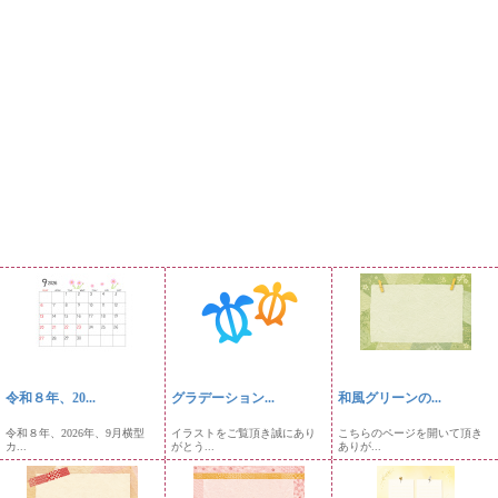
令和８年、20...
グラデーション...
和風グリーンの...
令和８年、2026年、9月横型
イラストをご覧頂き誠にあり
こちらのページを開いて頂き
カ...
がとう...
ありが...