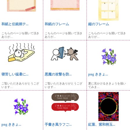
和紙と伝統柄テ...
和紙のフレーム
縦のフレーム
こちらのページを開いて頂き
こちらのページを開いて頂き
こちらのページを開いて頂き
ありが...
ありが...
ありが...
寝苦しい猛暑に...
悪魔の攻撃を防...
png ききょ...
ご覧いただきありがとうござ
ご覧いただきありがとうござ
夏に見かけるききょうを描い
います...
います...
てみま...
png ききょ...
手書き風ラフご...
紅葉、紫和柄玉...