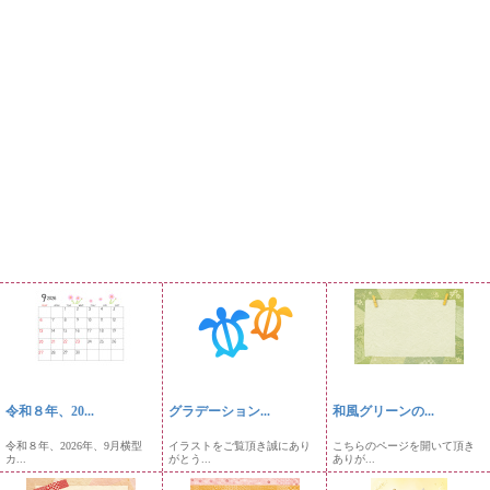
令和８年、20...
グラデーション...
和風グリーンの...
令和８年、2026年、9月横型
イラストをご覧頂き誠にあり
こちらのページを開いて頂き
カ...
がとう...
ありが...