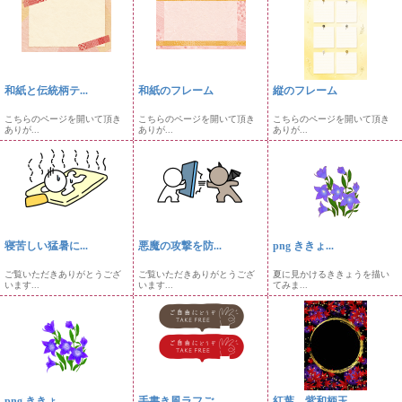
和紙と伝統柄テ...
和紙のフレーム
縦のフレーム
こちらのページを開いて頂き
こちらのページを開いて頂き
こちらのページを開いて頂き
ありが...
ありが...
ありが...
寝苦しい猛暑に...
悪魔の攻撃を防...
png ききょ...
ご覧いただきありがとうござ
ご覧いただきありがとうござ
夏に見かけるききょうを描い
います...
います...
てみま...
png ききょ...
手書き風ラフご...
紅葉、紫和柄玉...