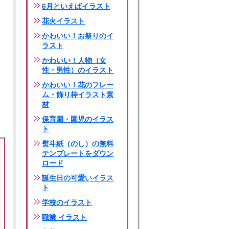
6月といえばイラスト
花火イラスト
かわいい！お祭りのイ
ラスト
かわいい！人物（女
性・男性）のイラスト
かわいい！花のフレー
ム・飾り枠イラスト素
材
保育園・園児のイラス
ト
熨斗紙（のし）の無料
テンプレートをダウン
ロード
誕生日の可愛いイラス
ト
学校のイラスト
職業 イラスト