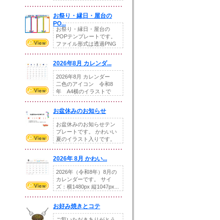
りの提...
お祭り・縁日・屋台の
PO...
お祭り・縁日・屋台の
POPテンプレートです。
ファイル形式は透過PNG
です。---太め...
2026年8月 カレンダ...
2026年8月 カレンダー
二色のアイコン 令和8
年 A4横のイラストで
す。8月をテ...
お盆休みのお知らせ
お盆休みのお知らせテン
プレートです。 かわいい
夏のイラスト入りです。
休業日の日付けを...
2026年 8月 かわい...
2026年（令和8年）8月の
カレンダーです。 サイ
ズ：横1480px 縦1047px...
お好み焼きとコテ
ご覧いただきありがとう