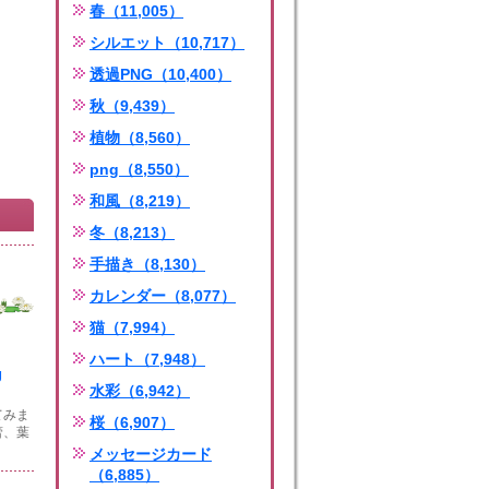
春（11,005）
シルエット（10,717）
透過PNG（10,400）
秋（9,439）
植物（8,560）
png（8,550）
和風（8,219）
冬（8,213）
手描き（8,130）
カレンダー（8,077）
猫（7,994）
ハート（7,948）
g
水彩（6,942）
てみま
桜（6,907）
蕾、葉
メッセージカード
（6,885）