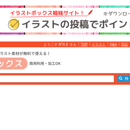
ようこそ
ゲスト
さん
TOP
イラスト
Q&A
日記