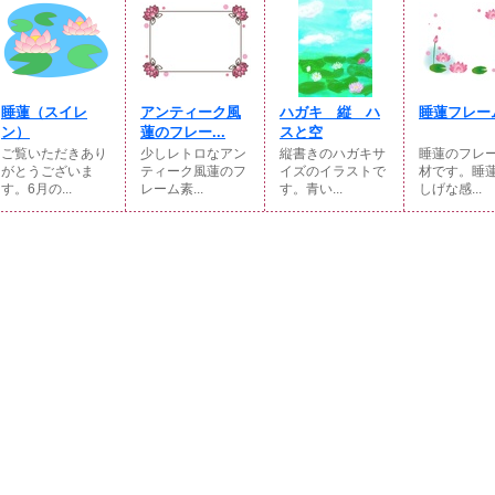
睡蓮（スイレ
アンティーク風
ハガキ 縦 ハ
睡蓮フレー
ン）
蓮のフレー...
スと空
ご覧いただきあり
少しレトロなアン
縦書きのハガキサ
睡蓮のフレ
がとうございま
ティーク風蓮のフ
イズのイラストで
材です。睡
す。6月の...
レーム素...
す。青い...
しげな感...