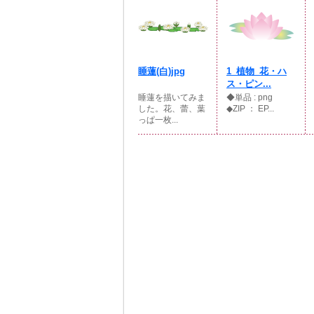
睡蓮(白)jpg
1_植物_花・ハ
ス・ピン...
睡蓮を描いてみま
◆単品 : png
した。花、蕾、葉
◆ZIP ： EP...
っぱ一枚...