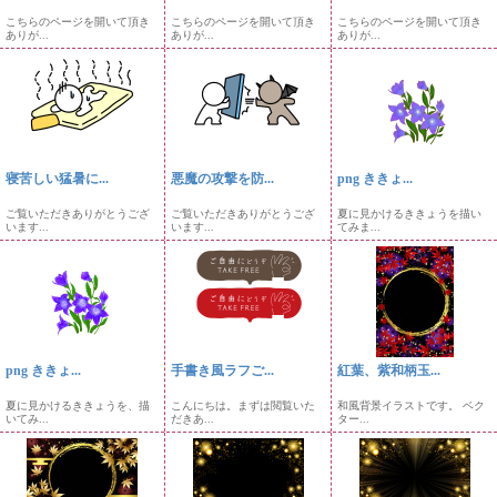
こちらのページを開いて頂き
こちらのページを開いて頂き
こちらのページを開いて頂き
ありが...
ありが...
ありが...
寝苦しい猛暑に...
悪魔の攻撃を防...
png ききょ...
ご覧いただきありがとうござ
ご覧いただきありがとうござ
夏に見かけるききょうを描い
います...
います...
てみま...
png ききょ...
手書き風ラフご...
紅葉、紫和柄玉...
夏に見かけるききょうを、描
こんにちは。まずは閲覧いた
和風背景イラストです。 ベク
いてみ...
だきあ...
ター...