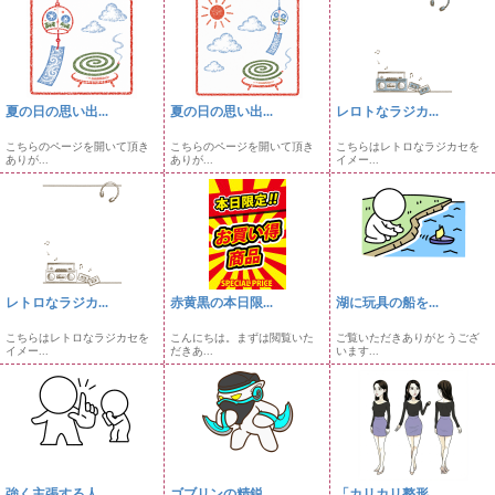
夏の日の思い出...
夏の日の思い出...
レロトなラジカ...
こちらのページを開いて頂き
こちらのページを開いて頂き
こちらはレトロなラジカセを
ありが...
ありが...
イメー...
レトロなラジカ...
赤黄黒の本日限...
湖に玩具の船を...
こちらはレトロなラジカセを
こんにちは。まずは閲覧いた
ご覧いただきありがとうござ
イメー...
だきあ...
います...
強く主張する人...
ゴブリンの精鋭...
「カリカリ整形...